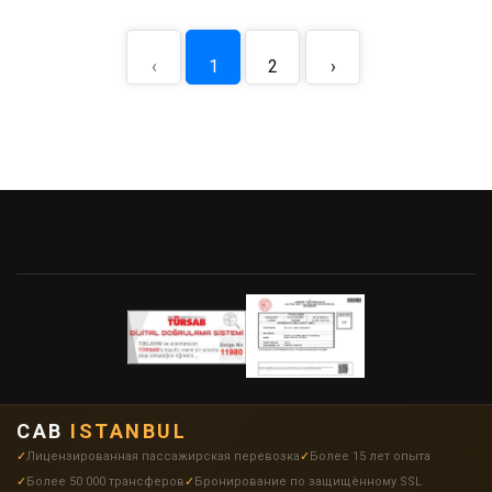
‹
1
2
›
CAB
ISTANBUL
Лицензированная пассажирская перевозка
Более 15 лет опыта
Более 50 000 трансферов
Бронирование по защищённому SSL