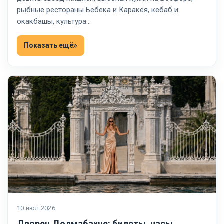
рыбные рестораны Бебека и Каракёя, кебаб и
окакбашы, культура…
Показать ещё
10 июл 2026
Дворец Долмабахче: билеты, часы