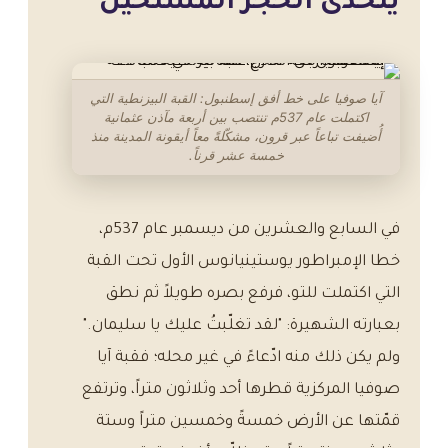
يتحدى الحجر المستحيل
آيا صوفيا على خط أفق إسطنبول: القبة البيزنطية التي
اكتملت عام 537م تنتصب بين أربعة مآذن عثمانية
أُضيفت تباعاً عبر قرون، مشكّلةً معاً أيقونة المدينة منذ
خمسة عشر قرناً.
في السابع والعشرين من ديسمبر عام 537م،
خطا الإمبراطور يوستينيانوس الأول تحت القبة
التي اكتملت للتو، فرفع بصره طويلاً ثم نطق
بعبارته الشهيرة: "لقد تغلّبتُ عليك يا سليمان."
ولم يكن ذلك منه ادّعاءً في غير محله؛ فقبة آيا
صوفيا المركزية قطرها أحد وثلاثون متراً، وترتفع
قمّتها عن الأرض خمسةً وخمسين متراً وستة