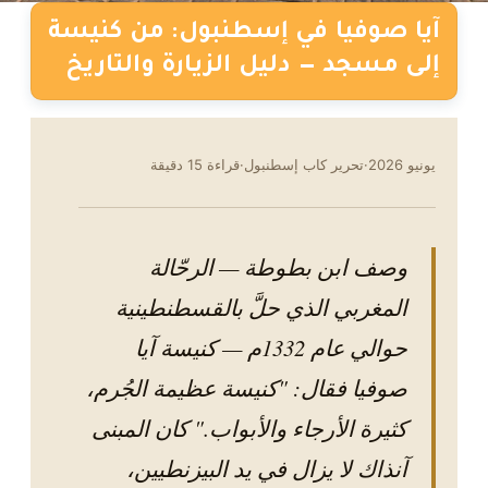
آيا صوفيا في إسطنبول: من كنيسة
إلى مسجد — دليل الزيارة والتاريخ
يونيو 2026
·
تحرير كاب إسطنبول
·
قراءة 15 دقيقة
CAB
ISTANBUL
Fully licensed operator
وصف ابن بطوطة — الرحّالة
15+ years in service
المغربي الذي حلَّ بالقسطنطينية
50,000+ transfers
SSL secured booking
حوالي عام 1332م — كنيسة آيا
GDPR compliant
صوفيا فقال: "كنيسة عظيمة الجُرم،
كثيرة الأرجاء والأبواب." كان المبنى
آنذاك لا يزال في يد البيزنطيين،