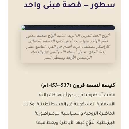
سطور — قصة مبنى واحد
ألواح الخط العربي الدائرية: ثمانية ألواح ضخمة يتجاوز
قطر الواحد منها سبعة أمتار، كتبها الخطاط العثماني
كازاسكر مصطفى عزت أفندي في القرن التاسع عشر
بخط الجليّ، تحمل أسماء الله والنبي ﷺ والخلفاء
الراشدين الأربعة وسبطَي النبي.
كنيسة لتسعة قرون (537–1453م)
قامت آيا صوفيا في بادئ أمرها كاتدرائية
الأسقفية المسكونية في القسطنطينية، وكانت
الحاضرة الروحية والسياسية للإمبراطورية
البيزنطية. تُتوَّج فيها الأباطرة ويعظ فيها