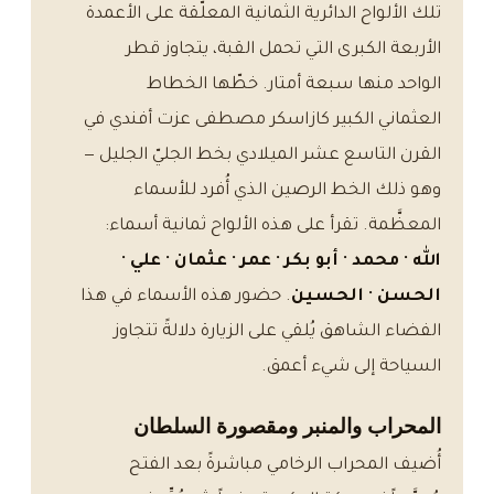
تلك الألواح الدائرية الثمانية المعلّقة على الأعمدة
الأربعة الكبرى التي تحمل القبة، يتجاوز قطر
الواحد منها سبعة أمتار. خطّها الخطاط
العثماني الكبير كازاسكر مصطفى عزت أفندي في
القرن التاسع عشر الميلادي بخط الجليّ الجليل —
وهو ذلك الخط الرصين الذي أُفرد للأسماء
المعظَّمة. تقرأ على هذه الألواح ثمانية أسماء:
الله · محمد · أبو بكر · عمر · عثمان · علي ·
الحسن · الحسين
. حضور هذه الأسماء في هذا
الفضاء الشاهق يُلقي على الزيارة دلالةً تتجاوز
السياحة إلى شيء أعمق.
المحراب والمنبر ومقصورة السلطان
أُضيف المحراب الرخامي مباشرةً بعد الفتح