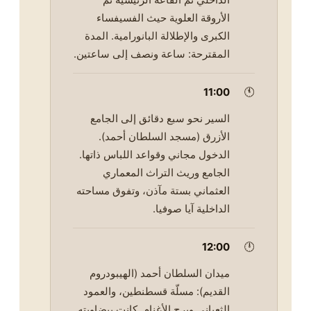
الأروقة العلوية حيث الفسيفساء
الكبرى والإطلالة البانورامية. المدة
المقترحة: ساعة ونصف إلى ساعتين.
11:00
🕚
السير نحو سبع دقائق إلى الجامع
الأزرق (مسجد السلطان أحمد).
الدخول مجاني وقواعد اللباس ذاتها.
الجامع وريث التراث المعماري
العثماني بستة مآذن، وتفوق مساحته
الداخلية آيا صوفيا.
12:00
🕛
ميدان السلطان أحمد (الهيبودروم
القديم): مسلّة قسطنطين، والعمود
الثعباني وبرج الأغنام. كانت بيضاويته