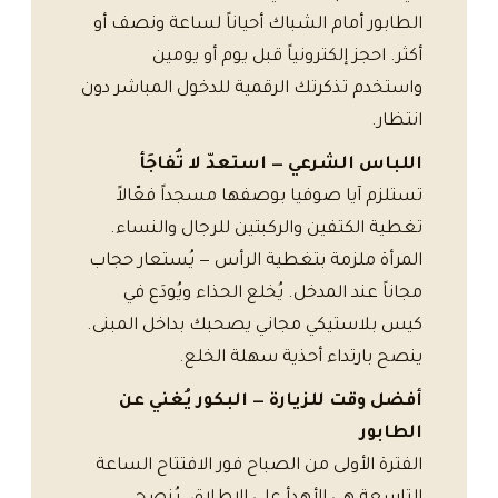
الطابور أمام الشباك أحياناً لساعة ونصف أو
أكثر. احجز إلكترونياً قبل يوم أو يومين
واستخدم تذكرتك الرقمية للدخول المباشر دون
انتظار.
اللباس الشرعي — استعدّ لا تُفاجَأ
تستلزم آيا صوفيا بوصفها مسجداً فعّالاً
تغطية الكتفين والركبتين للرجال والنساء.
المرأة ملزمة بتغطية الرأس — يُستعار حجاب
مجاناً عند المدخل. يُخلع الحذاء ويُودَع في
كيس بلاستيكي مجاني يصحبك بداخل المبنى.
ينصح بارتداء أحذية سهلة الخلع.
أفضل وقت للزيارة — البكور يُغني عن
الطابور
الفترة الأولى من الصباح فور الافتتاح الساعة