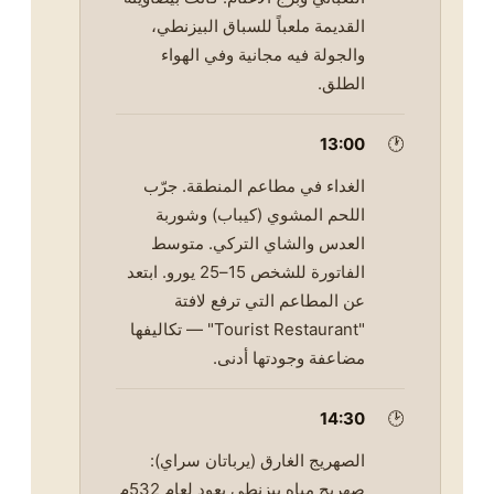
القديمة ملعباً للسباق البيزنطي،
والجولة فيه مجانية وفي الهواء
الطلق.
13:00
🕐
الغداء في مطاعم المنطقة. جرّب
اللحم المشوي (كيباب) وشوربة
العدس والشاي التركي. متوسط
الفاتورة للشخص 15–25 يورو. ابتعد
عن المطاعم التي ترفع لافتة
"Tourist Restaurant" — تكاليفها
مضاعفة وجودتها أدنى.
14:30
🕑
الصهريج الغارق (يرباتان سراي):
صهريج مياه بيزنطي يعود لعام 532م