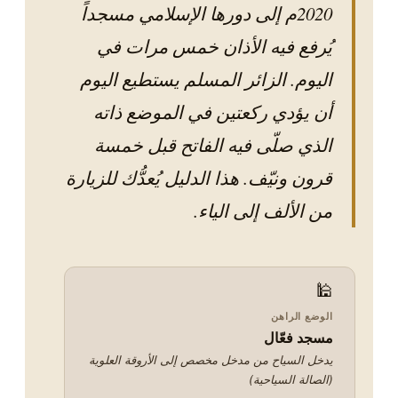
2020م إلى دورها الإسلامي مسجداً
enhanced
by Rifat
يُرفع فيه الأذان خمس مرات في
Yeşilfidan.
اليوم. الزائر المسلم يستطيع اليوم
سياسة
الخصوصية
أن يؤدي ركعتين في الموضع ذاته
الذي صلّى فيه الفاتح قبل خمسة
قرون ونيّف. هذا الدليل يُعدُّك للزيارة
من الألف إلى الياء.
🕌
الوضع الراهن
مسجد فعّال
يدخل السياح من مدخل مخصص إلى الأروقة العلوية
(الصالة السياحية)