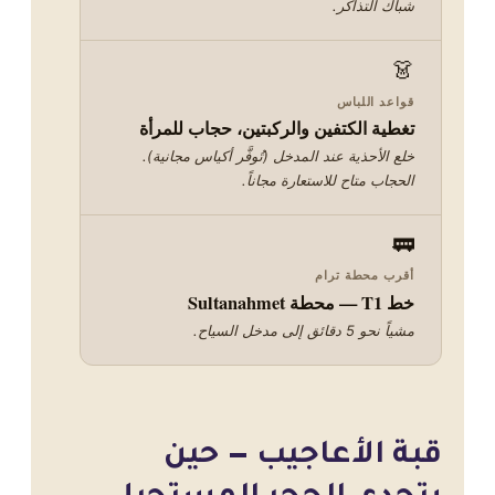
شباك التذاكر.
👗
قواعد اللباس
تغطية الكتفين والركبتين، حجاب للمرأة
خلع الأحذية عند المدخل (تُوفَّر أكياس مجانية).
الحجاب متاح للاستعارة مجاناً.
🚃
أقرب محطة ترام
خط T1 — محطة Sultanahmet
مشياً نحو 5 دقائق إلى مدخل السياح.
قبة الأعاجيب — حين