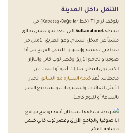
التنقل داخل المدينة
يتوقف ترام T1 (خط Kabataş–Bağcılar) في
محطة
Sultanahmet
التي تبعد نحو خمس دقائق
مشياً عن مدخل السياح، وهو الطريق الأمثل من
منطقتَي تقسيم وإمينونو. للتنقل المريح بين آيا
صوفيا والجامع الأزرق وقصر توب قابي والبازار
الكبير دون انتظار سيارات أجرة أو البحث عن
محطات، تُعدّ
خدمة السيارة مع السائق
الخيار
الأمثل للعائلات والمجموعات، وتستطيع الحجز
بالساعة أو لليوم كاملاً.