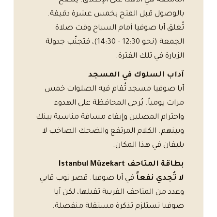
التاسعة هي الأهدأ على الإطلاق. يُنصح
بالوصول قبل الفتح بخمس عشرة دقيقة.
تُغلق آيا صوفيا أمام السياح وقت صلاة
الجمعة (نحو 12:30 – 14:30)، فتجنّب جدولة
الزيارة في تلك الفترة.
آداب السلوك في المسجد
آيا صوفيا مسجد تُقام فيه الصلوات خمس
مرات يومياً. يُرجى المحافظة على الهدوء
واحترام المصلين وإبقاء مسافة مناسبة بينك
وبينهم. الكلام المرتفع والضحك الصاخب لا
يليقان في هذا المكان.
بطاقة المتاحف Istanbul Müzekart
لا تُجدي نفعاً
في آيا صوفيا. قصر توب قابي
وعدد من المتاحف القريبة تقبلها، لكن آيا
صوفيا تستلزم تذكرة مستقلة منفصلة.