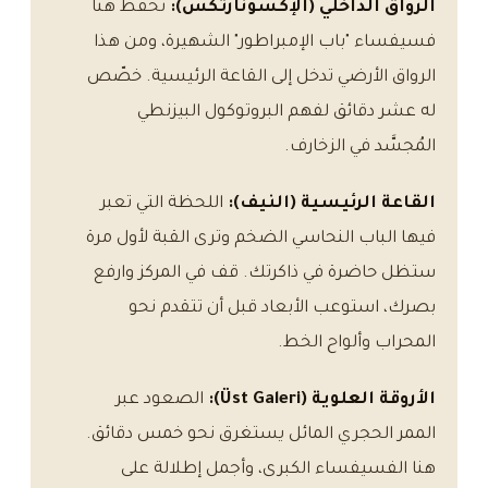
الرواق الداخلي (الإكسونارتكس):
تُحفظ هنا
فسيفساء "باب الإمبراطور" الشهيرة، ومن هذا
الرواق الأرضي تدخل إلى القاعة الرئيسية. خصّص
له عشر دقائق لفهم البروتوكول البيزنطي
المُجسَّد في الزخارف.
القاعة الرئيسية (النيف):
اللحظة التي تعبر
فيها الباب النحاسي الضخم وترى القبة لأول مرة
ستظل حاضرة في ذاكرتك. قف في المركز وارفع
بصرك، استوعب الأبعاد قبل أن تتقدم نحو
المحراب وألواح الخط.
الأروقة العلوية (Üst Galeri):
الصعود عبر
الممر الحجري المائل يستغرق نحو خمس دقائق.
هنا الفسيفساء الكبرى، وأجمل إطلالة على