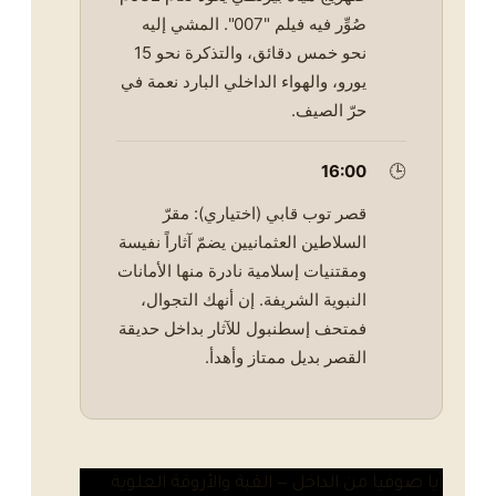
صُوِّر فيه فيلم "007". المشي إليه
نحو خمس دقائق، والتذكرة نحو 15
يورو، والهواء الداخلي البارد نعمة في
حرّ الصيف.
16:00
🕒
قصر توب قابي (اختياري): مقرّ
السلاطين العثمانيين يضمّ آثاراً نفيسة
ومقتنيات إسلامية نادرة منها الأمانات
النبوية الشريفة. إن أنهك التجوال،
فمتحف إسطنبول للآثار بداخل حديقة
القصر بديل ممتاز وأهدأ.
آيا صوفيا من الداخل — القبة والأروقة العلوية