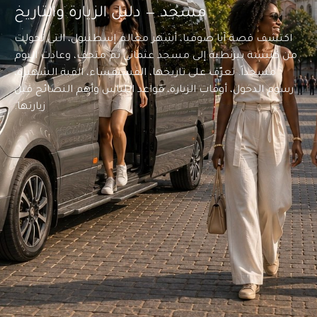
مسجد — دليل الزيارة والتاريخ
اكتشف قصة آيا صوفيا، أشهر معالم إسطنبول، التي تحولت
من كنيسة بيزنطية إلى مسجد عثماني ثم متحف، وعادت اليوم
مسجداً. تعرّف على تاريخها، الفسيفساء، القبة الشهيرة،
رسوم الدخول، أوقات الزيارة، قواعد اللباس وأهم النصائح قبل
زيارتها.