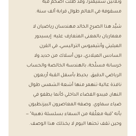
وثلاثين سنتيمتراً، وقد ظلّت أضخم قبة
مسقوفة في العالم طوال قرابة ألف سنة.
شيَّد هذا الصرح الخالد مهندسان رياضيان لا
معماريان بالمعنى المتعارف عليه: إيسيدور
الميليتي وأنثيميوس التراليسي، في القرن
السادس الميلادي، دون أسلاك من حديد ولا
خرسانة مسلّحة، بالهندسة الخالصة والحساب
الرياضي الدقيق. يحيط بأسفل القبة أربعون
نافذة عالية تنهمر منها أشعة الشمس طوال
النهار، فيبدو الفضاء الداخلي كأنما يطفو في
ضياء سماوي. وصفه المعاصرون البيزنطيون
بأنه "قبة معلّقة من السماء بسلسلة ذهبية" —
وحين تقف تحتها اليوم لا يخذلك هذا الوصف.