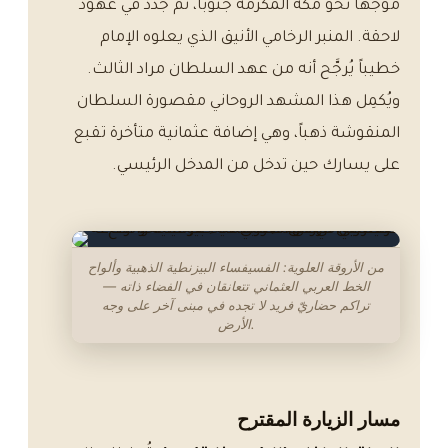
مُوجَّهاً نحو مكة المكرمة جنوباً، ثم جُدِّد في عهود
لاحقة. المنبر الرخامي الأنيق الذي يعلوه الإمام
خطيباً يُرجَّح أنه من عهد السلطان مراد الثالث.
ويُكمِل هذا المشهد الروحاني مقصورة السلطان
المنقوشة ذهباً، وهي إضافة عثمانية متأخرة تقبع
على يسارك حين تدخل من المدخل الرئيسي.
من الأروقة العلوية: الفسيفساء البيزنطية الذهبية وألواح
الخط العربي العثماني تتعانقان في الفضاء ذاته —
تراكم حضاريّ فريد لا تجده في مبنى آخر على وجه
الأرض.
مسار الزيارة المقترح