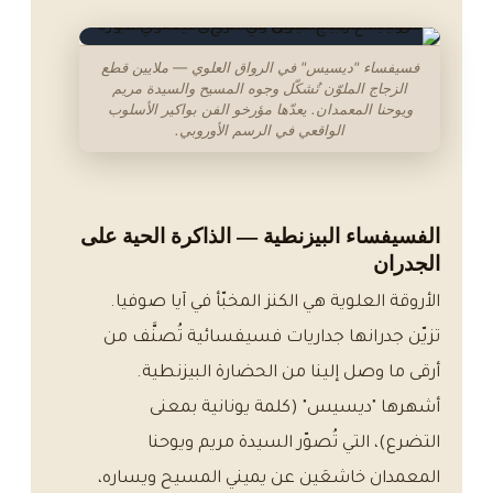
فسيفساء "ديسيس" في الرواق العلوي — ملايين قطع
الزجاج الملوّن تُشكّل وجوه المسيح والسيدة مريم
ويوحنا المعمدان. يعدّها مؤرخو الفن بواكير الأسلوب
الواقعي في الرسم الأوروبي.
الفسيفساء البيزنطية — الذاكرة الحية على
الجدران
الأروقة العلوية هي الكنز المخبّأ في آيا صوفيا.
تزيّن جدرانها جداريات فسيفسائية تُصنَّف من
أرقى ما وصل إلينا من الحضارة البيزنطية.
أشهرها "ديسيس" (كلمة يونانية بمعنى
التضرع)، التي تُصوّر السيدة مريم ويوحنا
المعمدان خاشعَين عن يميني المسيح ويساره،