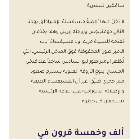
شافعَين للبشرية.
لا تقلّ عنها أهميةً فسيفساءُ الإمبراطور يوحنا
الثاني كومنينوس وزوجته إيريني وهما يقدّمان
تقدّمة للسيدة مريم، ولا فسيفساءُ "باب
الإمبراطور" المحفوظة فوق المدخل الرئيسي، التي
تُظهر الإمبراطور ليو السادس ساجداً عند قدمَي
المسيح. بلوغ الأروقة العلوية يستلزم صعود
ممر حجري ضيّق؛ غير أن الفسيفساء البديعة
والإطلالة البانورامية على القاعة الرئيسية
تستحقان كل خطوة.
ألف وخمسة قرون في