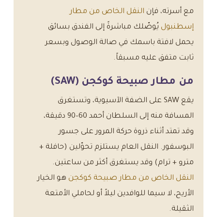
مع أسرته، فإن
النقل الخاص من مطار
إسطنبول
يُوصّلك مباشرةً إلى الفندق بسائق
يحمل لافتة باسمك في صالة الوصول وبسعر
ثابت متفق عليه مسبقاً.
من مطار صبيحة كوكجن (SAW)
يقع SAW على الضفة الآسيوية، وتستغرق
المسافة منه إلى السلطان أحمد 60–90 دقيقة،
وقد تمتد أثناء ذروة حركة المرور على جسور
البوسفور. النقل العام يستلزم تحوّلين (حافلة +
مترو + ترام) وقد يستغرق أكثر من ساعتين.
النقل الخاص من مطار صبيحة كوكجن
هو الخيار
الأريح، لا سيما للوافدين ليلاً أو لحاملي الأمتعة
الثقيلة.