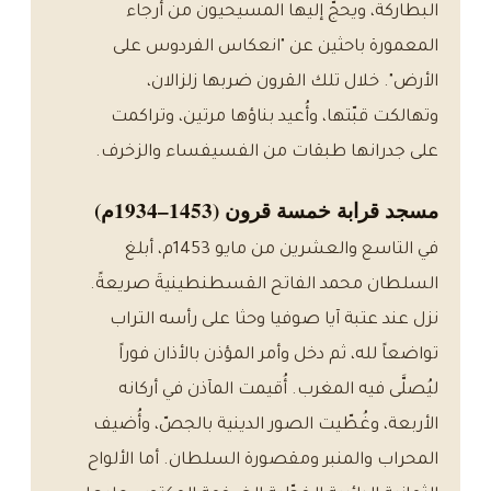
البطاركة، ويحجّ إليها المسيحيون من أرجاء
المعمورة باحثين عن "انعكاس الفردوس على
الأرض". خلال تلك القرون ضربها زلزالان،
وتهالكت قبّتها، وأُعيد بناؤها مرتين، وتراكمت
على جدرانها طبقات من الفسيفساء والزخرف.
مسجد قرابة خمسة قرون (1453–1934م)
في التاسع والعشرين من مايو 1453م، أبلغ
السلطان محمد الفاتح القسطنطينيةَ صريعةً.
نزل عند عتبة آيا صوفيا وحثا على رأسه التراب
تواضعاً لله، ثم دخل وأمر المؤذن بالأذان فوراً
ليُصلَّى فيه المغرب. أُقيمت المآذن في أركانه
الأربعة، وغُطّيت الصور الدينية بالجصّ، وأُضيف
المحراب والمنبر ومقصورة السلطان. أما الألواح