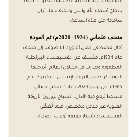
الثمانية الدائرية الخطّية الضخمة المكتوب عليها
بالجليّ أسماء الله والنبي والخلفاء فلا تزال
شامخة حتى هذه الساعة.
متحف علماني (1934–2020م) ثم العودة
أحال مصطفى كمال أتاتورك آيا صوفيا إلى متحف
عام 1934م، فكُشف عن الفسيفساء البيزنطية
المطمورة وصارت في متناول العالم. أدرجتها
اليونسكو ضمن التراث الإنساني المشترك عام
1985م. في يوليو 2020م عادت بحكم قضائي
مسجداً يُرفع فيه الأذان. السياح يزورون الأروقة
العلوية عبر مدخل مخصص، فيما تُغطَّى
الفسيفساء بأستار خفيفة أوقات الصلاة.