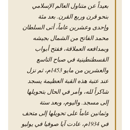
بعيداً عن متناول العالم الإسلامي
بنحو قرن وربع القرن. بعد مئة
وإحدى وعشرين عاماً، أتى السلطان
محمد الفاتح من الشمال بجيشه
كن
شريكًا
وبمدافعه العملاقة، ففتح أبواب
•
طلب
القسطنطينية في صباح التاسع
وكالة
•
والعشرين من مايو 1453م، ثم نزل
طلب
سائق
عند عتبة هذه القبة العظيمة يسجد
© 2026 Cab
شاكراً لله، وأمر في الحال بتحويلها
Istanbul. All
إلى مسجد. واليوم، وبعد ستة
rights
reserved.
وثمانين عاماً على تحويلها إلى متحف
Strategically
redesigned
في 1934م، عادت آيا صوفيا في يوليو
and