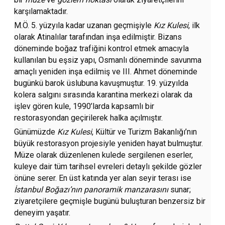
karşılamaktadır.
M.Ö. 5. yüzyıla kadar uzanan geçmişiyle
Kız Kulesi
, ilk
olarak Atinalılar tarafından inşa edilmiştir. Bizans
döneminde boğaz trafiğini kontrol etmek amacıyla
kullanılan bu eşsiz yapı, Osmanlı döneminde savunma
amaçlı yeniden inşa edilmiş ve III. Ahmet döneminde
bugünkü barok üslubuna kavuşmuştur. 19. yüzyılda
kolera salgını sırasında karantina merkezi olarak da
işlev gören kule, 1990’larda kapsamlı bir
restorasyondan geçirilerek halka açılmıştır.
Günümüzde
Kız Kulesi
, Kültür ve Turizm Bakanlığı’nın
büyük restorasyon projesiyle yeniden hayat bulmuştur.
Müze olarak düzenlenen kulede sergilenen eserler,
kuleye dair tüm tarihsel evreleri detaylı şekilde gözler
önüne serer. En üst katında yer alan seyir terası ise
İstanbul Boğazı’nın panoramik manzarasını
sunar;
ziyaretçilere geçmişle bugünü buluşturan benzersiz bir
deneyim yaşatır.