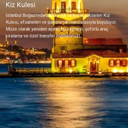
Kiz Kulesi
İstanbul Boğazı’nda 2500 yıllık tarihiyle yükselen Kız
Kulesi, efsaneleri ve panoramik manzarasıyla büyülüyor.
Müze olarak yeniden açılan bu simgeyi, şoförlü araç
kiralama ve özel transfer hizmetimizl...