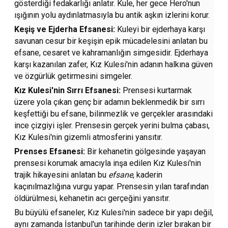
gösterdiği fedakarlığı anlatır. Kule, her gece Hero'nun
ışığının yolu aydınlatmasıyla bu antik aşkın izlerini korur.
Keşiş ve Ejderha Efsanesi:
Kuleyi bir ejderhaya karşı
savunan cesur bir keşişin epik mücadelesini anlatan bu
efsane, cesaret ve kahramanlığın simgesidir. Ejderhaya
karşı kazanılan zafer, Kız Kulesi'nin adanın halkına güven
ve özgürlük getirmesini simgeler.
Kız Kulesi'nin Sırrı Efsanesi:
Prensesi kurtarmak
üzere yola çıkan genç bir adamın beklenmedik bir sırrı
keşfettiği bu efsane, bilinmezlik ve gerçekler arasındaki
ince çizgiyi işler. Prensesin gerçek yerini bulma çabası,
Kız Kulesi'nin gizemli atmosferini yansıtır.
Prenses Efsanesi:
Bir kehanetin gölgesinde yaşayan
prensesi korumak amacıyla inşa edilen Kız Kulesi'nin
trajik hikayesini anlatan bu
efsane
, kaderin
kaçınılmazlığına vurgu yapar. Prensesin yılan tarafından
öldürülmesi, kehanetin acı gerçeğini yansıtır.
Bu büyülü efsaneler, Kız Kulesi'nin sadece bir yapı değil,
aynı zamanda İstanbul'un tarihinde derin izler bırakan bir