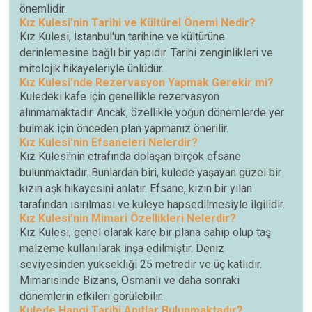
önemlidir.
Kız Kulesi'nin Tarihi ve Kültürel Önemi Nedir?
Kız Kulesi, İstanbul'un tarihine ve kültürüne
derinlemesine bağlı bir yapıdır. Tarihi zenginlikleri ve
mitolojik hikayeleriyle ünlüdür.
Kız Kulesi'nde Rezervasyon Yapmak Gerekir mi?
Kuledeki kafe için genellikle rezervasyon
alınmamaktadır. Ancak, özellikle yoğun dönemlerde yer
bulmak için önceden plan yapmanız önerilir.
Kız Kulesi'nin Efsaneleri Nelerdir?
Kız Kulesi'nin etrafında dolaşan birçok efsane
bulunmaktadır. Bunlardan biri, kulede yaşayan güzel bir
kızın aşk hikayesini anlatır. Efsane, kızın bir yılan
tarafından ısırılması ve kuleye hapsedilmesiyle ilgilidir.
Kız Kulesi'nin Mimari Özellikleri Nelerdir?
Kız Kulesi, genel olarak kare bir plana sahip olup taş
malzeme kullanılarak inşa edilmiştir. Deniz
seviyesinden yüksekliği 25 metredir ve üç katlıdır.
Mimarisinde Bizans, Osmanlı ve daha sonraki
dönemlerin etkileri görülebilir.
Kulede Hangi Tarihi Anıtlar Bulunmaktadır?