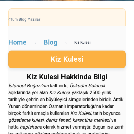
Tüm Blog Yazıları
Home
Blog
›
›
Kiz Kulesi
Kiz Kulesi
Kiz Kulesi Hakkinda Bilgi
İstanbul Boğazı’nın
kalbinde,
Üsküdar Salacak
açıklarında yer alan
Kız Kulesi
, yaklaşık 2500 yıllık
tarihiyle şehrin en büyüleyici simgelerinden biridir. Antik
Yunan döneminden Osmanlı İmparatorluğu’na kadar
birçok farklı amaçla kullanılan
Kız Kulesi
, tarih boyunca
gözetleme kulesi
,
deniz feneri
,
karantina merkezi
ve
hatta
hapishane
olarak hizmet vermiştir. Bugün ise zarif
bir
müze
ve
gözlem noktası
olarak ziyaretçilerini