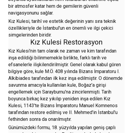
bir atmosfer katar hem de gemilerin güvenli
navigasyonunu sağlar.
Kız Kulesi, tarihî ve estetik değerinin yanı sıra teknik
özellikleriyle de İstanbul'un en önemli ve ilgi çekici
simgelerinden biridir.
Kız Kulesi Restorasyon
Kız Kulesi'nin tam olarak ne zaman ve kim tarafından
inşa edildiği bilinmemekle birlikte, farklı tarih ve
efsanelerle ilişkilendirilmiştir. Genel olarak kabul gören
bilgiye göre, kule M.Ö. 408 yılında Bizans İmparatoru I.
Alkibiades tarafından ilk kez inşa edilmiştir. O dönemde
savunma amacıyla kullanılan kule, Boğaz'a girişi
engellemek için Sarayburnu'na zincirlenmişti. Tarih
boyunca birkaç kez yıkılıp yeniden inşa edilen Kız
Kulesi, 1143'te Bizans İmparatoru Manuel Komnenos
tarafından restore edilmiş ve II. Mehmed'in İstanbul'u
fethinden sonra da onarılmıştır.
Günümüzdeki formu, 18. yüzyılda yapılan geniş çaplı