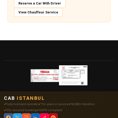
Reserve a Car With Driver
View Chauffeur Service
CAB
ISTANBUL
Fully licensed operator
15+ years in service
50,000+ transfers
SSL secured booking
GDPR compliant