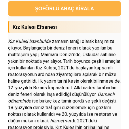
ŞOFÖRLÜ ARAÇ KIRALA
Kiz Kulesi Efsanesi
Kız Kulesi İstanbulda
zamanın tanığı olarak karşımıza
çıkıyor. Başlangıçta bir deniz feneri olarak yapılan bu
muhteşem yapı, Marmara Denizi'nde, Üsküdar sahiline
yakın bir noktada yer alıyor. Tarih boyunca çeşitli amaçlar
için kullanılan Kız Kulesi, 2021'de başlayan kapsamlı
restorasyonun ardından ziyaretçilere açılarak bir müze
haline getirildi. İlk yapım tarihi kesin olarak bilinmese de,
12. yüzyılda Bizans İmparatoru I. Alkibiades tarafından
deniz feneri olarak inşa edildiği düşünülüyor.
Osmanlı
döneminde
ise birkaç kez tamir gördü ve şekli değişti.
18. yüzyılda deniz trafiğini düzenlemek için gözlem
noktası olarak kullanıldı ve 20. yüzyılda ise restoran ve
düğün mekanı olarak
hizmet
verdi. 2021'deki
restorasyon projesiyle, Kız Kulesi'nin orijinal haline