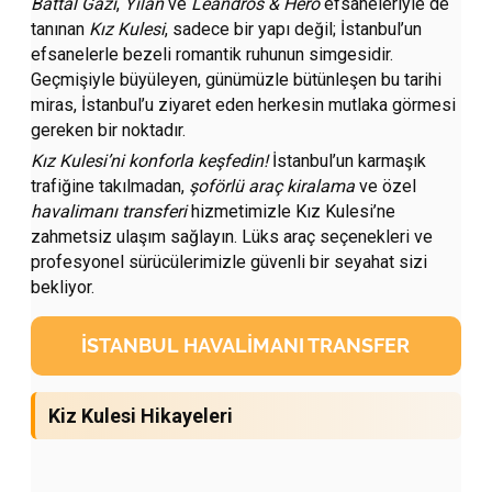
Battal Gazi
,
Yılan
ve
Leandros & Hero
efsaneleriyle de
tanınan
Kız Kulesi
, sadece bir yapı değil; İstanbul’un
efsanelerle bezeli romantik ruhunun simgesidir.
Geçmişiyle büyüleyen, günümüzle bütünleşen bu tarihi
miras, İstanbul’u ziyaret eden herkesin mutlaka görmesi
gereken bir noktadır.
Kız Kulesi’ni konforla keşfedin!
İstanbul’un karmaşık
trafiğine takılmadan,
şoförlü araç kiralama
ve özel
havalimanı transferi
hizmetimizle Kız Kulesi’ne
zahmetsiz ulaşım sağlayın. Lüks araç seçenekleri ve
profesyonel sürücülerimizle güvenli bir seyahat sizi
bekliyor.
İSTANBUL HAVALIMANI TRANSFER
Kiz Kulesi Hikayeleri