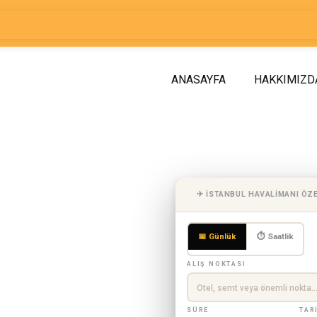
ANASAYFA
HAKKIMIZD
z Turu |
✈ İSTANBUL HAVALIMANI ÖZ
e Turu
📅 Günlük
⏱ Saatlik
P
ALIŞ NOKTASI
SÜRE
TAR