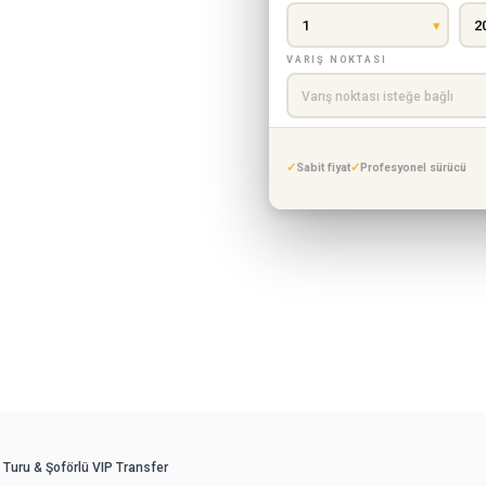
ve şoförlü VIP transfer
Mercedes araçla alın,
VARIŞ NOKTASI
emeği, canlı Türk
Sabit fiyat
Profesyonel sürücü
ullanım
 Turu & Şoförlü VIP Transfer