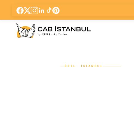
ÖZEL · İSTANBUL
İstanbul Boğa
Yemekli Tekn
& Şoförlü VI
Transfer