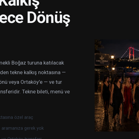
Kalkış
Gece Dönüş
mekli Boğaz turuna katılacak
izden tekne kalkış noktasına —
önü veya Ortaköy'e — ve tur
nsferidir. Tekne bileti, menü ve
ktasına özel araç
si aramanıza gerek yok