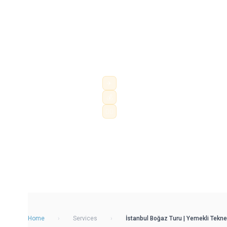
İstanbul Boğazı'nı yemekli tekne turu 
konforuyla keşfedin. Otelinizden özel 
Boğaz'ın eşsiz manzarasında akşam y
gecesi gösterileri ve unu...
✈
Saatlik ve günlük şoförlü araç
💰
Şehir içi, havalimanı ve şehirler arası k
👨‍✈️
Profesyonel şoför · sabit fiyat
Home
›
Services
›
İstanbul Boğaz Turu | Yemekli Tekne