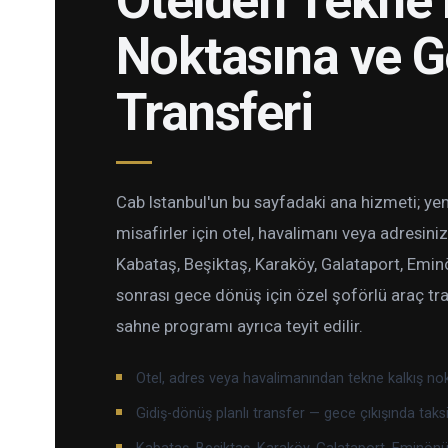
Otelden Tekne 
Noktasına ve 
Transferi
Cab Istanbul'un bu sayfadaki ana hizmeti; ye
misafirler için otel, havalimanı veya adresin
Kabataş, Beşiktaş, Karaköy, Galataport, Emin
sonrası gece dönüş için özel şoförlü araç tra
sahne programı ayrıca teyit edilir.
Otel, adres veya havalimanından tekne kalkış no
Gidiş-dönüş planlı transfer — gece çıkışında tak