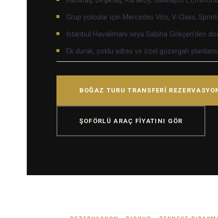
Kabataş, Beşiktaş, Karaköy, Galataport, Eminönü
Grup yolcular için Mercedes Vito, V-Class, Sprin
İstanbul Havalimanı veya Sabiha Gökçen'den doğ
Ek durak, çoklu adres ve özel güzergah planlam
BOĞAZ TURU TRANSFERI REZERVASYO
ŞOFÖRLÜ ARAÇ FIYATINI GÖR