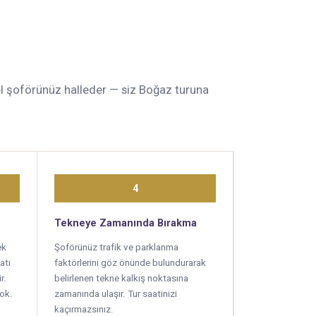
onel şoförünüz halleder — siz Boğaz turuna
4
Tekneye Zamanında Bırakma
ek
Şoförünüz trafik ve parklanma
atı
faktörlerini göz önünde bulundurarak
r.
belirlenen tekne kalkış noktasına
yok.
zamanında ulaşır. Tur saatinizi
kaçırmazsınız.