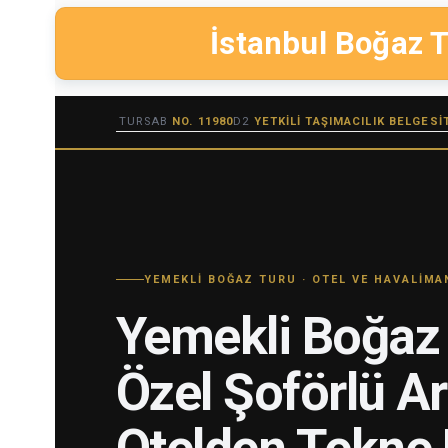
İstanbul Boğaz T
TURSAB
NO. 11980
D2
YETKILI TAŞIMACILIK BELGESI
YEMEKLI BOĞAZ TURU · OTEL VE HAVALIM
Yemekli Boğaz 
Özel Şoförlü A