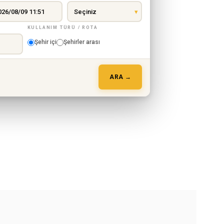
KULLANIM TÜRÜ / ROTA
Şehir içi
Şehirler arası
ARA →