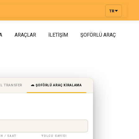
TR
A
ARAÇLAR
İLETIŞIM
ŞOFÖRLÜ ARAÇ
EL TRANSFER
🚗 ŞOFÖRLÜ ARAÇ KIRALAMA
IH / SAAT
YOLCU SAYISI