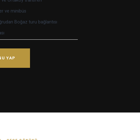
 ve Ortaköy transferi
ter ve minibüs
rudan Boğaz turu bağlantısı
ası
NU YAP