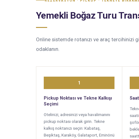
REZERVASYON · PICKUP · TEKNEYE BIRAKM
Yemekli Boğaz Turu Transf
Online sistemde rotanızı ve araç tercihinizi g
odaklanın.
1
Pickup Noktası ve Tekne Kalkışı
Saat
Seçimi
Tekn
Otelinizi, adresinizi veya havalimanını
saati
pickup noktası olarak girin. Tekne
şoför
kalkış noktanızı seçin: Kabataş,
bekle
Beşiktaş, Karaköy, Galataport, Eminönü
saatt