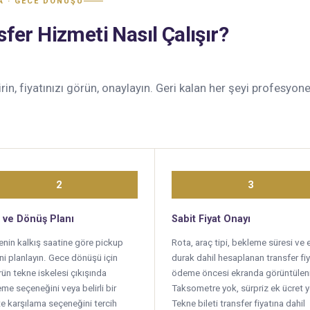
A · GECE DÖNÜŞÜ
er Hizmeti Nasıl Çalışır?
irin, fiyatınızı görün, onaylayın. Geri kalan her şeyi profesy
2
3
 ve Dönüş Planı
Sabit Fiyat Onayı
enin kalkış saatine göre pickup
Rota, araç tipi, bekleme süresi ve 
ni planlayın. Gece dönüşü için
durak dahil hesaplanan transfer fiy
ün tekne iskelesi çıkışında
ödeme öncesi ekranda görüntüleni
me seçeneğini veya belirli bir
Taksometre yok, sürpriz ek ücret 
e karşılama seçeneğini tercih
Tekne bileti transfer fiyatına dahil