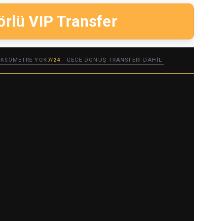
örlü VIP Transfer
TAKSOMETRE YOK
7/24
· GECE DÖNÜŞ TRANSFERI DAHIL