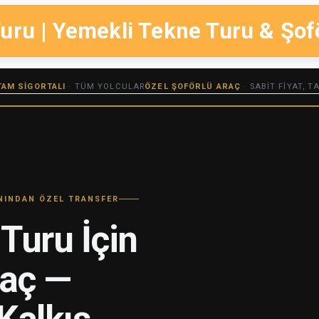
uru | Yemekli Tekne Turu & Şof
TAM SIGORTALI
· TÜM YOLCULAR
ÖZEL ŞOFÖRLÜ ARAÇ
· SABIT FIYAT, 
ANINDAN ÖZEL TRANSFER
Turu İçin
raç —