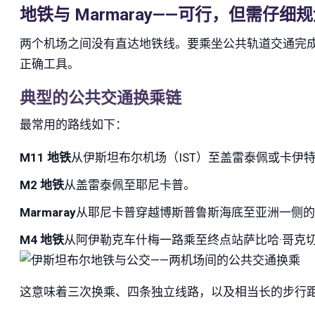
地铁与 Marmaray——可行，但需仔细
两个机场之间没有直达地铁线。要乘坐公共轨道交通完
正确工具。
典型的公共交通换乘链
最常用的路线如下：
M11 地铁
从伊斯坦布尔机场（IST）至盖雷泰佩或卡伊
M2 地铁
从盖雷泰佩至耶尼卡普。
Marmaray
从耶尼卡普穿越博斯普鲁斯海底至亚洲一侧
M4 地铁
从阿伊勒克车什梅一路乘至终点站萨比哈·哥克切机场（Sab
这意味着三次换乘、四条独立线路，以及相当长的步行