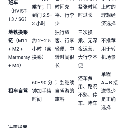
班车
乘车；门
时间充
紧张时耗
上时的
（HVIST-
到门 2.5–
裕、行李
时过长
理想经
13 / SG）
3 小时
少
济选择
地铁换乘
独行旅
三次换
链
（M11
约 2–2.5
客、行李
乘、无深
不推荐
+ M2 +
小时（含
轻便、中
夜运营、
用于转
Marmaray
换乘）
转时间很
大行李不
机场景
+ M4）
长
便
单程
还车费
60–90 分
计划继续
A→B 接
用、路况
租车自驾
钟加手续
自驾游的
送很少
不熟、停
时间
旅客
是正确
车、堵车
选择
决策指南