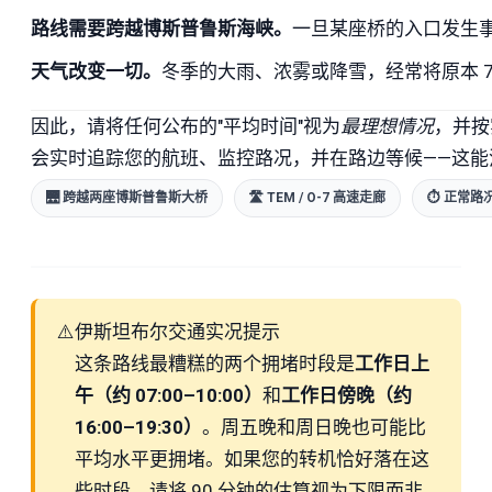
路线需要跨越博斯普鲁斯海峡。
一旦某座桥的入口发生
天气改变一切。
冬季的大雨、浓雾或降雪，经常将原本 7
因此，请将任何公布的"平均时间"视为
最理想情况
，并按
会实时追踪您的航班、监控路况，并在路边等候——这
🌉 跨越两座博斯普鲁斯大桥
🛣 TEM / O-7 高速走廊
⏱ 正常路况
⚠️
伊斯坦布尔交通实况提示
这条路线最糟糕的两个拥堵时段是
工作日上
午（约 07:00–10:00）
和
工作日傍晚（约
16:00–19:30）
。周五晚和周日晚也可能比
平均水平更拥堵。如果您的转机恰好落在这
些时段，请将 90 分钟的估算视为下限而非