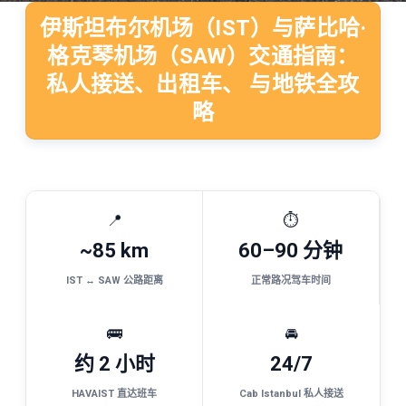
伊斯坦布尔机场（IST）与萨比哈·
格克琴机场（SAW）交通指南：
私人接送、出租车、 与地铁全攻
略
📍
⏱
~85 km
60–90 分钟
IST ↔ SAW 公路距离
正常路况驾车时间
🚌
🚘
约 2 小时
24/7
HAVAIST 直达班车
Cab Istanbul 私人接送