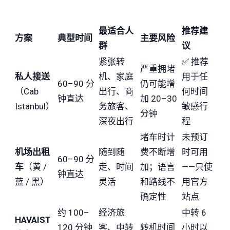
最适合人
推荐建
方案
典型时间
主要风险
群
议
紧张转
✅ 推荐
严重拥堵
私人接送
机、家庭
用于任
60–90 分
仍可能增
（Cab
出行、商
何时间
钟直达
加 20–30
Istanbul）
务旅客、
敏感行
分钟
深夜出行
程
堵车时计
未预订
机场出租
随到随
费不断增
时可用
60–90 分
车
（黄 /
走、时间
加；语言
——只使
钟直达
蓝 / 黑）
灵活
和路线不
用官方
确定性
站点
约 100–
经济旅
中转 6
HAVAIST
120 分钟
客、中转
转机时间
小时以