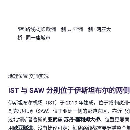
🗺
路线概览
欧洲一侧 ↔ 亚洲一侧 · 两座大
桥 · 同一座城市
地理位置
交通实况
IST 与 SAW 分别位于伊斯坦布尔的两侧
伊斯坦布尔机场（IST）于 2019 年建成，位于城市
哥克切机场（SAW）位于亚洲一侧的彭迪克区，靠近马
过北博斯普鲁斯的
亚武兹·苏丹·塞利姆大桥
、位置更靠南
用
欧亚隧道
。没有捷径可走：每条路线都需要穿越整个