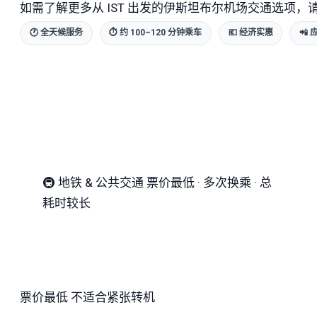
如需了解更多从 IST 出发的伊斯坦布尔机场交通选项，
🕐 全天候服务
⏱ 约 100–120 分钟乘车
💶 经济实惠
📲 
🚇
地铁 & 公共交通
票价最低 · 多次换乘 · 总
耗时较长
票价最低
不适合紧张转机