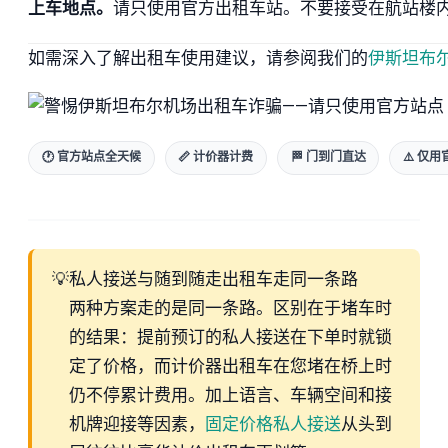
上车地点。
请只使用官方出租车站。不要接受在航站楼
如需深入了解出租车使用建议，请参阅我们的
伊斯坦布
🕐 官方站点全天候
📏 计价器计费
🏁 门到门直达
⚠️ 仅
💡
私人接送与随到随走出租车走同一条路
两种方案走的是同一条路。区别在于堵车时
的结果：提前预订的私人接送在下单时就锁
定了价格，而计价器出租车在您堵在桥上时
仍不停累计费用。加上语言、车辆空间和接
机牌迎接等因素，
固定价格私人接送
从头到