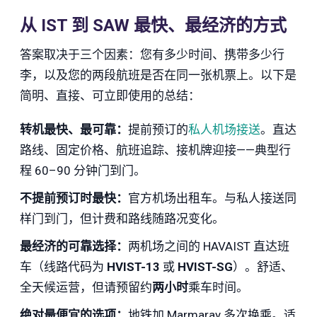
从 IST 到 SAW 最快、最经济的方式
答案取决于三个因素：您有多少时间、携带多少行
李，以及您的两段航班是否在同一张机票上。以下是
简明、直接、可立即使用的总结：
转机最快、最可靠：
提前预订的
私人机场接送
。直达
路线、固定价格、航班追踪、接机牌迎接——典型行
程 60–90 分钟门到门。
不提前预订时最快：
官方机场出租车。与私人接送同
样门到门，但计费和路线随路况变化。
最经济的可靠选择：
两机场之间的 HAVAIST 直达班
车（线路代码为
HVIST-13
或
HVIST-SG
）。舒适、
全天候运营，但请预留约
两小时
乘车时间。
绝对最便宜的选项：
地铁加 Marmaray 多次换乘。适