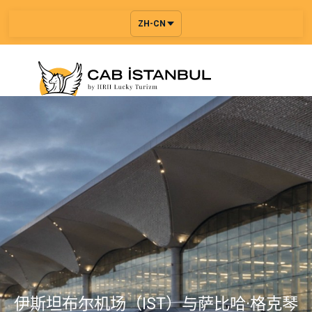
ZH-CN
伊斯坦布尔机场（IST）与萨比哈·格克琴