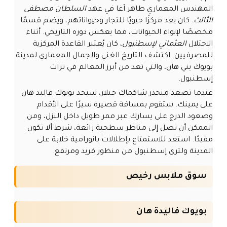
المهندس المعماري طاهر آغا في عهد
السلطان مصطفى
الثالث.
كان يعد مركزًا حيويًا للتجار وحيواناتهم، ويضم قسمًا
مخصصًا لإيواء الحيوانات، مما يعكس دوره التاريخي. أثناء
الاحتلال
العثماني لإسطنبول
، كان يُعتبر القاعدة المركزية
للمصرفيين. اكتشف التاريخ الغني والجمال المعماري لمدينة
بويوك يني هان، والتي تعد من أبرز المعالم في تراث
إسطنبول.
عندما تصعد منحدر شاكماك جيلار، ستجد بويوك فاليد هان
على يمينك. ستقوم بمسافة قصيرة سيرًا على الأقدام
وصعود الدرج على يسارك عبر ممر طويل داخل النزل، ومن
الممكن أن تصل إلى مناظر سطحية رائعة، شرط ألا تكون
مقيدًا. استعد للاستمتاع بإطلالات بانورامية خلابة على
المدينة ولترى إسطنبول من منظور فريد ومرتفع.
سوق ملابس رخيص
بويوك فاليدة هان