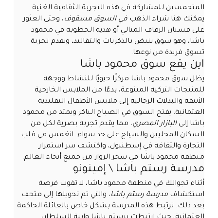
المتحمسين للمشاركة في هذه التجربة الثقافية الغنية.
يمكنك هنا شراء الذهب
في السوق مسقوف
، وحتى العثور
على فستان الزفاف المثالي أو هدية الخطوبة في محمود
باشا، وهو سوق ينبض بالذكريات والتقاليد، ويقدم تجربة
تسوق فريدة من نوعها.
اين يقع سوق محمود باشا
يظل سوق محمود باشا مركزًا حيويًا للنشاط ووجهة
للمنتجات التركية المتنوعة، بدءًا من الملابس الخارجية
الأنيقة والبدلات الرجالية إلى ملابس الأطفال التقليدية
العثمانية. يفتح السوق في الصباح الباكر ويمتد من محمود
باشا إلى
البازار المصري
، مما يقدم تجربة بصرية لكل من
السكان المحليين والسياح على حد سواء. انغمس في قلب
التجارة والثقافة في إسطنبول، واكتشف سر استمرار
منطقة محمود باشا في سحر الزوار من جميع أنحاء العالم.
مدرسة رستم باشا \ إمينونو
أثناء تجوالك في منطقة محمود باشا، لا تفوت فرصة
استكشاف
مدرسة رستم باشا،
والتي تم تحويلها إلى متحف
بعد ذلك. ترتبط هذه المدرسة بشكل خاص بالعائلة الحاكمة
العثمانية، حيث ارتبطت برستم باشا وابنة السلطان