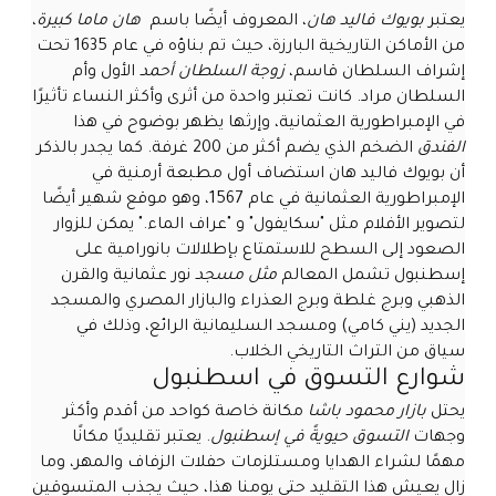
يعتبر
بويوك فاليد هان
، المعروف أيضًا باسم
هان ماما كبيرة
،
من الأماكن التاريخية البارزة، حيث تم بناؤه في عام 1635 تحت
إشراف السلطان قاسم،
زوجة السلطان أحمد
الأول وأم
السلطان مراد. كانت تعتبر واحدة من أثرى وأكثر النساء تأثيرًا
في الإمبراطورية العثمانية، وإرثها يظهر بوضوح في هذا
الفندق
الضخم الذي يضم أكثر من 200 غرفة. كما يجدر بالذكر
أن بويوك فاليد هان استضاف أول مطبعة أرمنية في
الإمبراطورية العثمانية في عام 1567، وهو موقع شهير أيضًا
لتصوير الأفلام مثل "سكايفول" و "عراف الماء." يمكن للزوار
الصعود إلى السطح للاستمتاع بإطلالات بانورامية على
إسطنبول تشمل المعالم
مثل مسجد
نور عثمانية والقرن
الذهبي وبرج غلطة وبرج العذراء والبازار المصري والمسجد
الجديد (يني كامي) ومسجد السليمانية الرائع، وذلك في
سياق من التراث التاريخي الخلاب.
شوارع التسوق في اسطنبول
يحتل
بازار محمود باشا
مكانة خاصة كواحد من أقدم وأكثر
وجهات
التسوق حيويةً في إسطنبول
. يعتبر تقليديًا مكانًا
مهمًا لشراء الهدايا ومستلزمات حفلات الزفاف والمهر، وما
زال يعيش هذا التقليد حتى يومنا هذا، حيث يجذب المتسوقين