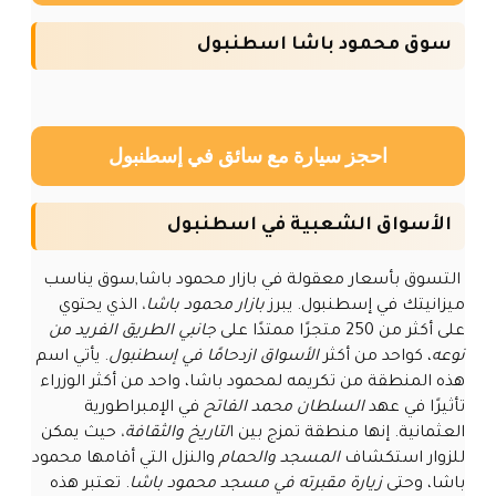
سوق محمود باشا اسطنبول
احجز سيارة مع سائق في إسطنبول
الأسواق الشعبية في اسطنبول
التسوق بأسعار معقولة في بازار محمود باشا,سوق يناسب
ميزانيتك في إسطنبول. يبرز
بازار محمود باشا،
الذي يحتوي
على أكثر من 250 متجرًا ممتدًا على
جانبي الطريق الفريد من
نوعه
، كواحد من أكثر
الأسواق ازدحامًا في إسطنبول
. يأتي اسم
هذه المنطقة من تكريمه لمحمود باشا، واحد من أكثر الوزراء
تأثيرًا في عهد
السلطان محمد الفاتح
في الإمبراطورية
العثمانية. إنها منطقة تمزج بين ا
لتاريخ والثقافة،
حيث يمكن
للزوار استكشاف
المسجد والحمام
والنزل التي أقامها محمود
باشا، وحتى
زيارة مقبرته في مسجد محمود باشا
. تعتبر هذه