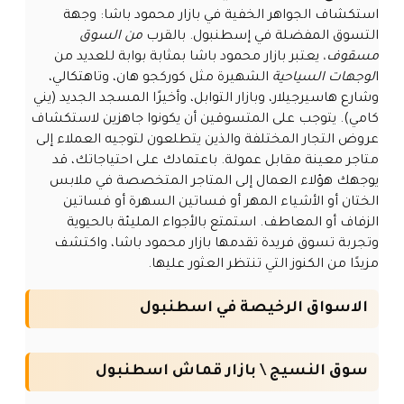
استكشاف الجواهر الخفية في بازار محمود باشا: وجهة
التسوق المفضلة في إسطنبول. بالقرب
من
السوق
مسقوف
،
يعتبر بازار محمود باشا بمثابة بوابة للعديد من
ا
لوجهات السياحية
الشهيرة مثل كوركجو هان، وتاهتكالي،
وشارع هاسيرجيلار، وبازار التوابل، وأخيرًا المسجد الجديد (يني
كامي). يتوجب على المتسوقين أن يكونوا جاهزين لاستكشاف
عروض التجار المختلفة والذين يتطلعون لتوجيه العملاء إلى
متاجر معينة مقابل عمولة. باعتمادك على احتياجاتك، قد
يوجهك هؤلاء العمال إلى المتاجر المتخصصة في ملابس
الختان أو الأشياء المهر أو فساتين السهرة أو فساتين
الزفاف أو المعاطف. استمتع بالأجواء المليئة بالحيوية
وتجربة تسوق فريدة تقدمها بازار محمود باشا، واكتشف
مزيدًا من الكنوز التي تنتظر العثور عليها.
الاسواق الرخيصة في اسطنبول
سوق النسيج \ بازار قماش اسطنبول