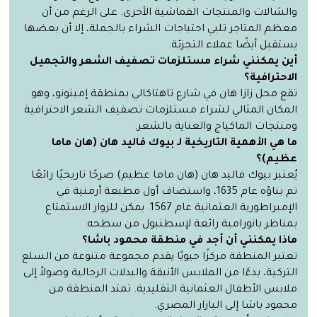
والشالات والمنتجات القماشية الأخرى. على الرغم من أن
معظم المتاجر تلبي احتياجات الشراء بالجملة، إلا أن بعضها
يستقبل أيضًا عملاء التجزئة.
أين يمكنني شراء مستلزمات تصفيف الشعر والتجميل
الاحترافية؟
تقع محل زازا هان في شارع تاهتاكالي بمنطقة إمينونو، وهو
المكان المثالي لشراء مستلزمات تصفيف الشعر الاحترافية
ومنتجات الماكياج والعناية بالشعر.
ما هي الأهمية التاريخية لـ بيوك فاليد هان (هان ماما
عظيم)؟
يُعتبر بيوك فاليد هان (هان ماما عظيم) صرحًا تاريخيًا رائعًا
تم بناؤه عام 1635، واستضاف أول مطبعة أرمنية في
الإمبراطورية العثمانية عام 1567. يمكن للزوار الاستمتاع
بمناظر بانورامية رائعة لإسطنبول من سطحه.
ماذا يمكنني أن أجد في منطقة محمود باشا؟
تعتبر المنطقة مركزًا حيويًا يقدم مجموعة متنوعة من السلع
التركية، بدءًا من الملابس الأنيقة والبدلات الرجالية وصولاً إلى
ملابس الأطفال العثمانية التقليدية. تمتد المنطقة من
محمود باشا إلى البازار المصري.