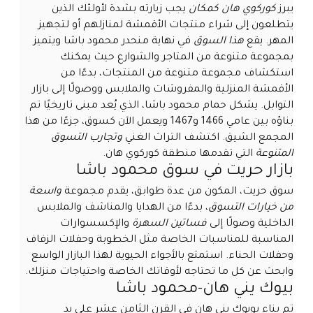
يبرز
كوركوي هان كمكان
يجب زيارته بشدة لأولئك الذين
يتطلعون إلى شراء منتجات الأقمشة لمنازلهم أو لتجهيز
المهر. يقع
هذا السوق
في نهاية منحدر محمود باشا ويتميز
بمجموعة متنوعة من المتاجر والشوارع حيث يمكنك
استكشاف مجموعة متنوعة من المنتجات، بدءًا من
الأقمشة المنزلية والمفروشات والملابس ووصولًا إلى بازار
التوابل. يشكل حمام محمود باشا، الذي يُعد مبنى تاريخيًا تم
بناؤه بين عامي 1466 و1467 ويعمل الآن كسوق، جزءًا من هذا
المجمع الشيق. اكتشف التراث الغني
وتجارب التسوق
المتنوعة
التي تقدمها منطقة كوركوي هان.
بازار حريت في سوق محمود باشا
سوق حريت، المكون من عدة طوابق، يقدم مجموعة
واسعة
من خيارات التسوق
، بدءًا من الهدايا والمناشف والملابس
الداخلية وصولًا إلى
فساتين السهرة
والإكسسوارات
المناسبة للمناسبات الخاصة مثل الخطوبة وحفلات الزفاف
وحفلات الحناء. استمتع بالأجواء الحيوية لهذا البازار الواسع
وابحث عن كل ما تحتاجه لأوقاتك الخاصة واحتياجات منزلك.
بيوك يني هان-محمود باشا
تم بناء بويوك يني هان في القرن الثامن عشر على يد