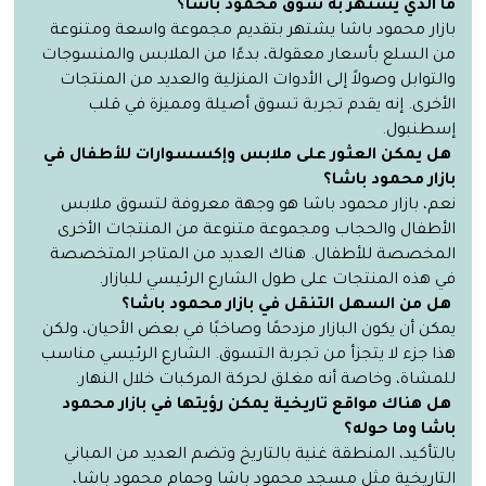
ما الذي يشتهر به سوق محمود باشا؟
بازار محمود باشا يشتهر بتقديم مجموعة واسعة ومتنوعة
من السلع بأسعار معقولة، بدءًا من الملابس والمنسوجات
والتوابل وصولاً إلى الأدوات المنزلية والعديد من المنتجات
الأخرى. إنه يقدم تجربة تسوق أصيلة ومميزة في قلب
إسطنبول.
هل يمكن العثور على ملابس وإكسسوارات للأطفال في
بازار محمود باشا؟
نعم، بازار محمود باشا هو وجهة معروفة لتسوق ملابس
الأطفال والحجاب ومجموعة متنوعة من المنتجات الأخرى
المخصصة للأطفال. هناك العديد من المتاجر المتخصصة
في هذه المنتجات على طول الشارع الرئيسي للبازار.
هل من السهل التنقل في بازار محمود باشا؟
يمكن أن يكون البازار مزدحمًا وصاخبًا في بعض الأحيان، ولكن
هذا جزء لا يتجزأ من تجربة التسوق. الشارع الرئيسي مناسب
للمشاة، وخاصة أنه مغلق لحركة المركبات خلال النهار.
هل هناك مواقع تاريخية يمكن رؤيتها في بازار محمود
باشا وما حوله؟
بالتأكيد، المنطقة غنية بالتاريخ وتضم العديد من المباني
التاريخية مثل مسجد محمود باشا وحمام محمود باشا،