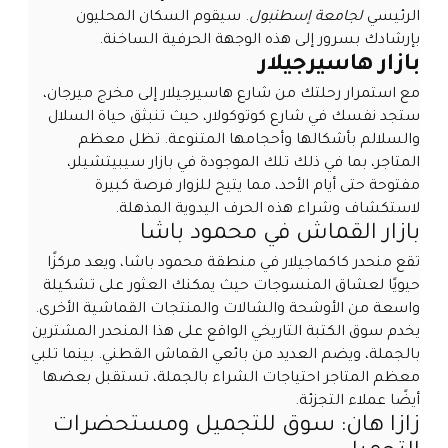
الرئيسي
لجامعة إسطنبول
. سيقوم السكان المحليون
بإرشادك بسرور إلى هذه الوجهة الحرفية الساخنة.
بازار هاسيرجيلار
مع استمرار رحلتك من شارع هاسيرجيلار إلى مخرج ميرجان،
ستجد نفسك في شارع كوتوكولار، حيث تنبثق حياة السلال
والسلالم بأشكالها وأحجامها المتنوعة. تظل معظم
المتاجر، بما في ذلك تلك الموجودة في بازار سيبيتشيلر،
مفتوحة حتى أيام الأحد، مما يتيح للزوار فرصة كبيرة
لاستكشاف وشراء هذه الحرف اليدوية المذهلة.
بازار القماش في محمود باشا
تقع منحدر كاكماجيلار في منطقة محمود باشا، ويعد مركزًا
حيويًا لعشاق المنسوجات حيث يمكنك العثور على تشكيلة
واسعة من الأوشحة والشالات والمنتجات القماشية الأخرى.
يخدم سوق الكتبة التاريخي الواقع على هذا المنحدر المشترين
بالجملة، ويضم العديد من بائعي القماش القطني. بينما تلبي
معظم المتاجر احتياجات الشراء بالجملة، تستقبل بعضها
أيضًا عملاء التجزئة.
زازا هان: سوق للتجميل ومستحضرات