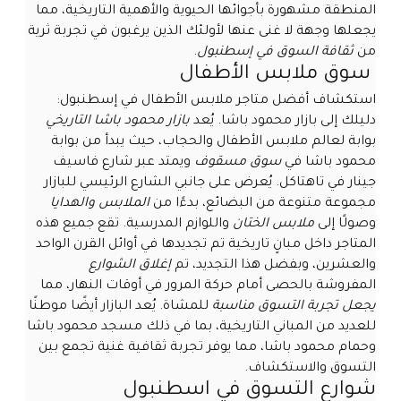
المنطقة مشهورة بأجوائها الحيوية والأهمية التاريخية، مما
يجعلها وجهة لا غنى عنها لأولئك الذين يرغبون في تجربة ثرية
من
ثقافة السوق في إسطنبول
.
سوق ملابس الأطفال
استكشاف أفضل متاجر ملابس الأطفال في إسطنبول:
دليلك إلى بازار محمود باشا. يُعد
بازار محمود باشا التاريخي
بوابة لعالم ملابس الأطفال والحجاب، حيث يبدأ من بوابة
محمود باشا في
سوق مسقوف
ويمتد عبر شارع فاسيف
جينار في تاهتاكل. يُعرض على جانبي الشارع الرئيسي للبازار
مجموعة متنوعة من البضائع، بدءًا من
الملابس والهدايا
وصولًا إلى
ملابس الختان
واللوازم المدرسية. تقع جميع هذه
المتاجر داخل مبانٍ تاريخية تم تجديدها في أوائل القرن الواحد
والعشرين، وبفضل هذا التجديد، تم
إغلاق الشوارع
المفروشة بالحصى أمام حركة المرور في أوقات النهار، مما
يجعل تجربة التسوق مناسبة
للمشاة. يُعد البازار أيضًا موطنًا
للعديد من المباني التاريخية، بما في ذلك مسجد محمود باشا
وحمام محمود باشا، مما يوفر تجربة ثقافية غنية تجمع بين
التسوق والاستكشاف.
شوارع التسوق في اسطنبول