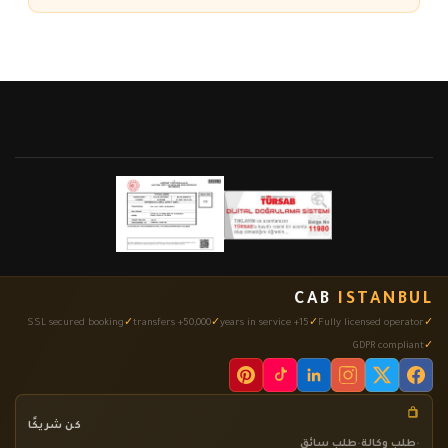
CAB
ISTANBUL
SSL secured booking
50,000+ transfers
15+ years in service
Fully licensed operator
GDPR compliant
كن شريكًا
•
طلب وكالة
•
طلب سائق