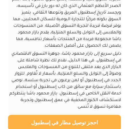
الصدر الأعظم العثماني الذي كان له دور بارز في تأسيسه،
و
يجسد تاريخ إسطنبول
العريق وتنوعها الثقافي. يتميز
السوق بكونه مركزًا للتجارة اليومية للسكان المحليين، مما
يوفر
فرصة فريدة لتجربة التسوق
الأصيلة. من المنسوجات
والملابس إلى التوابل والسلع المنزلية، يقدم بازار محمود
باشا مجموعة فريدة من المنتجات بأسعار تنافسية، مما
يضمن لك الحصول على أفضل الصفقات.
دليل سريع إلى بازار محمود باشا:
جوهرة
التسوق الاقتصادي
في إسطنبول
. في هذا الدليل، نقدم لك نظرة شاملة على
البازار الذي يعد ملتقى للتنوع من المنسوجات والملابس
وصولاً إلى التوابل والسلع المنزلية، بأسعار لا تُقاوم. للزوار
الجدد في إسطنبول أو لمن يرغبون في تجربة سلسة، نوصي
باستئجار
سيارة مع سائق
من كاب إسطنبول أو استخدام
خدمة النقل الخاص
في إسطنبول. بازار محمود باشا ينتظركم
لاستكشاف الكنوز المخفية في عمق إسطنبول وتجربة
مغامرة تسوق لا تُنسى
احجز توصيل مطار في إسطنبول