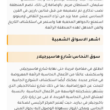
سليمان، السلطان مريم. بالإضافة إلى ذلك، تضم المنطقة
نصب تذكاري تم تصميمه من قبل فنانين بارزين في القرن
السادس عشر، مما يزيد من ثراء النسيج الثقافي لإمينونو.
استمتع بالجواهر المخفية هنا واستمر في
استكشاف التاريخ
والفن المذهل لهذه المنطقة الرائعة.
اشهر الاسواق الشعبية
سوق النحاس:شارع هاسيرجيلار
انطلق في
مغامرة فريدة
حتى نهاية
شارع هاسيرجيلار
،
واستكشف عالمًا من الأعمال النحاسية الرائعة المعروضة
في متاجر عديدة. يمكنك أيضًا استكشاف الشوارع الجانبية
للبحث عن كنوز إضافية، بما في ذلك شارع تشاناكجيلار، الذي
يشتهر بتشكيلته الواسعة من الأعمال النحاسية. بالنسبة
لعشاق الحلي النحاسية الفريدة، لا غنى عن
زيارة بازار
باكيرجيلار في بيازيد، حيث يُعتبر المركز الرئيسي لصناعة
النحاس، ويمكن للزوار بسهولة الوصول إليه بجوار المبنى