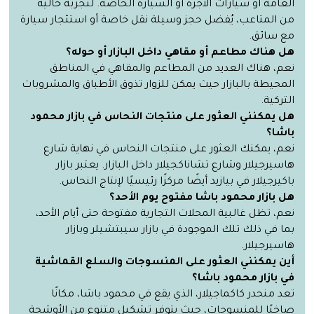
العامة أو سيارات الأجرة أو السيارة الخاصة. لتجربة خالية
من المتاعب، يُفضل حجز وسيلة نقل خاصة أو استئجار سيارة
مع سائق.
هل هناك مطاعم أو مقاهي داخل البازار أو حوله؟
نعم، هناك العديد من المطاعم والمقاهي في المناطق
المحيطة بالبازار حيث يمكن للزوار تذوق الأطباق والمشروبات
التركية.
هل يمكنني العثور على منتجات النحاس في بازار محمود
باشا؟
نعم، يمكنك العثور على منتجات النحاس في نهاية شارع
هاسيرجيلار وشارع تشاناكجيلار داخل البازار. يعتبر بازار
باكيرجيلار في بيازيد أيضًا مركزًا رئيسيًا لإنتاج النحاس.
هل بازار محمود باشا مفتوح يوم الأحد؟
نعم، تظل غالبية المحلات التجارية مفتوحة حتى أيام الأحد،
بما في ذلك تلك الموجودة في بازار سيبتشيلر وبازار
هاسيرجيلار.
أين يمكنني العثور على المنسوجات والسلع القماشية
في بازار محمود باشا؟
تعد منحدر كاكماجيلار، الذي يقع في محمود باشا، مكانًا
صاخبًا للمنسوجات، حيث يتوفر تشكيل متنوع من الأوشحة