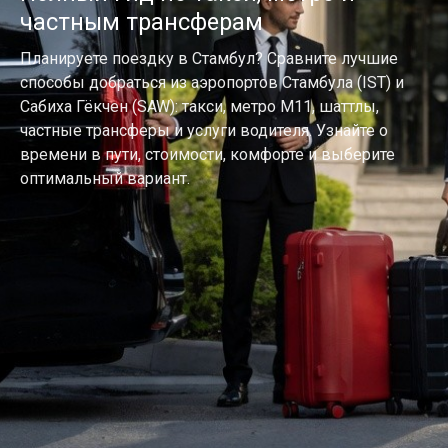
частным трансферам
Планируете поездку в Стамбул? Сравните лучшие
способы добраться из аэропортов Стамбула (IST) и
Сабиха Гёкчен (SAW): такси, метро M11, шаттлы,
частные трансферы и услуги водителя. Узнайте о
времени в пути, стоимости, комфорте и выберите
оптимальный вариант.