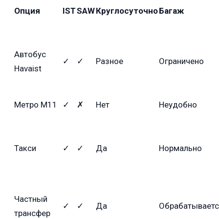
Опция
IST
SAW
Круглосуточно
Багаж
Автобус
✓
✓
Разное
Ограничено
Havaist
Метро M11
✓
✗
Нет
Неудобно
Такси
✓
✓
Да
Нормально
Частный
✓
✓
Да
Обрабатывает
трансфер