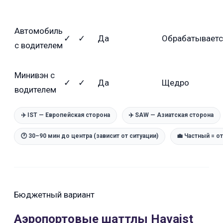
Автомобиль
✓
✓
Да
Обрабатывает
с водителем
Минивэн с
✓
✓
Да
Щедро
водителем
✈️ IST — Европейская сторона
✈️ SAW — Азиатская сторона
🕐 30–90 мин до центра (зависит от ситуации)
💼 Частный = о
Бюджетный вариант
Аэропортовые шаттлы Havaist