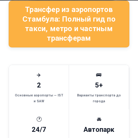
Трансфер из аэропортов
Стамбула: Полный гид по
такси, метро и частным
трансферам
✈️
🚌
2
5+
Основные аэропорты — IST
Варианты транспорта до
и SAW
города
🕐
🚘
24/7
Автопарк