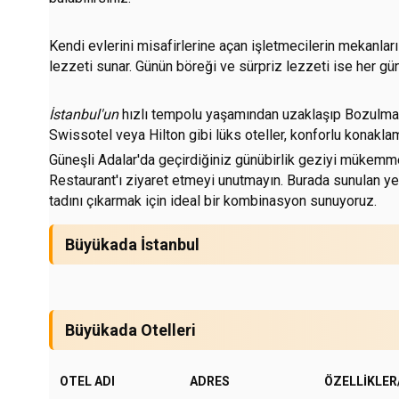
Kendi evlerini misafirlerine açan işletmecilerin mekanları
lezzeti sunar. Günün böreği ve sürpriz lezzeti ise her gün
İstanbul'un
hızlı tempolu yaşamından uzaklaşıp Bozulmamı
Swissotel veya
Hilton
gibi lüks oteller, konforlu konakl
Güneşli Adalar'da geçirdiğiniz günübirlik geziyi mükemme
Restaurant'ı ziyaret etmeyi unutmayın. Burada sunulan ye
tadını çıkarmak için ideal bir kombinasyon sunuyoruz.
Büyükada İstanbul
Büyükada Otelleri
OTEL ADI
ADRES
ÖZELLIKLER