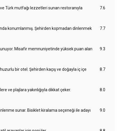
t ve Türk mutfağı lezzetleri sunan restoranıyla
7.6
 yanında konumlanmış. Şehirden kopmadan dinlenmek
7.7
 sunuyor. Misafir memnuniyetinde yüksek puan alan
9.3
uzurlu bir otel. Şehirden kaçış ve doğayla iç içe
8.7
e ve plajlara yakınlığıyla dikkat çeker.
8.0
inlenme sunar. Bisiklet kiralama seçeneği ile adayı
9.0
il arayanlar için popüler.
8.8