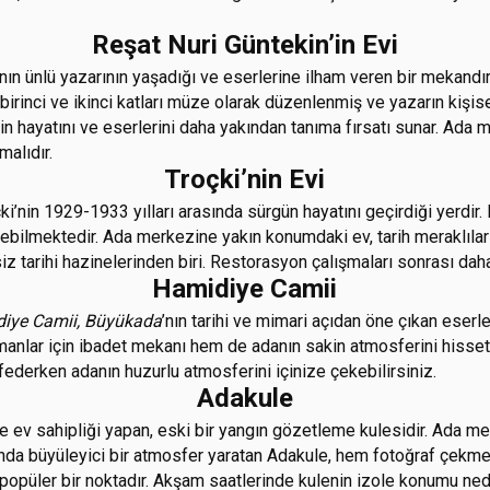
Reşat Nuri Güntekin’in Evi
ının ünlü yazarının yaşadığı ve eserlerine ilham veren bir mekandır
n birinci ve ikinci katları müze olarak düzenlenmiş ve yazarın kişi
nin hayatını ve eserlerini daha yakından tanıma fırsatı sunar. Ada
malıdır.
Troçki’nin Evi
ki’nin 1929-1933 yılları arasında sürgün hayatını geçirdiği yerdir
ilmektedir. Ada merkezine yakın konumdaki ev, tarih meraklıları i
iz tarihi hazinelerinden biri. Restorasyon çalışmaları sonrası da
Hamidiye Camii
iye Camii, Büyükada
’nın tarihi ve mimari açıdan öne çıkan eserle
manlar için ibadet mekanı hem de adanın sakin atmosferini hissetm
federken adanın huzurlu atmosferini içinize çekebilirsiniz.
Adakule
e ev sahipliği yapan, eski bir yangın gözetleme kulesidir. Ada mer
da büyüleyici bir atmosfer yaratan Adakule, hem fotoğraf çekmek
popüler bir noktadır. Akşam saatlerinde kulenin izole konumu neden