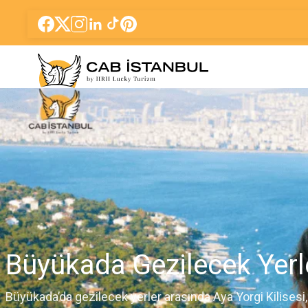
Büyükada Gezilecek Yerl
Büyükada’da gezilecek yerler arasında Aya Yorgi Kilisesi