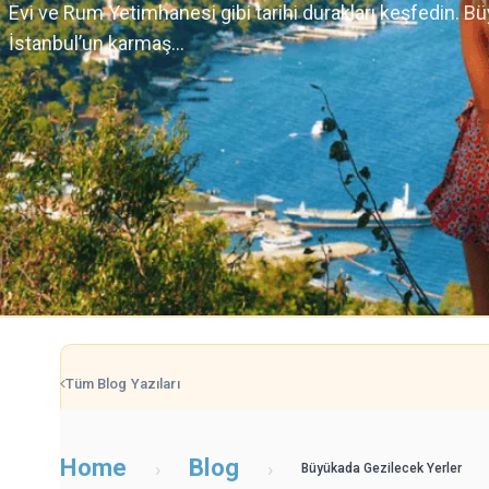
Evi ve Rum Yetimhanesi gibi tarihi durakları keşfedin. Büy
İstanbul’un karmaş...
Tüm Blog Yazıları
Home
Blog
›
›
Büyükada Gezilecek Yerler