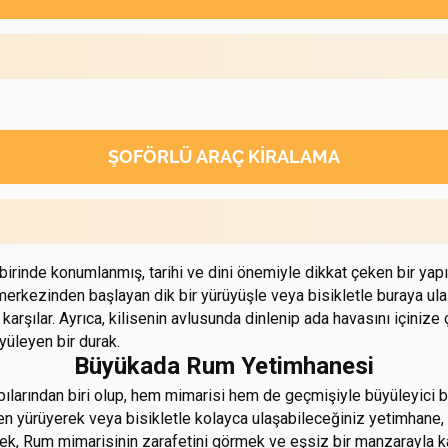
ŞOFÖRLÜ ARAÇ KIRALAMA
rinde konumlanmış, tarihi ve dini önemiyle dikkat çeken bir yapıdır
ın merkezinden başlayan dik bir yürüyüşle veya bisikletle buraya ula
ılar. Ayrıca, kilisenin avlusunda dinlenip ada havasını içinize ç
yüleyen bir durak.
Büyükada Rum Yetimhanesi
rından biri olup, hem mimarisi hem de geçmişiyle büyüleyici bir 
en yürüyerek veya bisikletle kolayca ulaşabileceğiniz yetimha
mek, Rum mimarisinin zarafetini görmek ve eşsiz bir manzarayla k