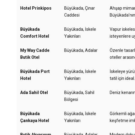
Hotel Prinkipos
Büyükada, Çınar
Ahşap mimaris
Caddesi
Büyükada’nın
Büyükada
Büyükada, İskele
Vapur iskele
Comfort Hotel
Yakınları
isteyenlere u
My Way Cadde
Büyükada, Adalar
Özenle tasar
Butik Otel
oteller arasın
Büyükada Port
Büyükada, İskele
İskeleye yürü
Hotel
Yakınları
tatil için ideal
Ada Sahil Otel
Büyükada, Sahil
Deniz kenarın
Bölgesi
Büyükada
Büyükada, İskele
Görkemli ağaç
Çankaya Hotel
Yakınları
keşfetme imk
Butik Akvaryum
Büyükada, Adalar
Modern dokunu