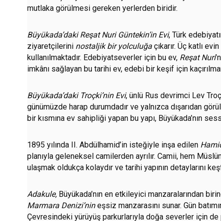
mutlaka görülmesi gereken yerlerden biridir.
Büyükada’daki Reşat Nuri Güntekin’in Evi
, Türk edebiyat
ziyaretçilerini
nostaljik bir yolculuğa
çıkarır. Üç katlı evi
kullanılmaktadır. Edebiyatseverler için bu ev,
Reşat Nuri
’
imkânı sağlayan bu tarihi ev, edebi bir keşif için kaçırılma
Büyükada’daki Troçki’nin Evi
, ünlü Rus devrimci Lev Troç
günümüzde harap durumdadır ve yalnızca dışarıdan görüleb
bir kısmına ev sahipliği yapan bu yapı, Büyükada’nın sess
1895 yılında II. Abdülhamid’in isteğiyle inşa edilen
Hamid
planıyla geleneksel camilerden ayrılır. Camii, hem Müslü
ulaşmak oldukça kolaydır ve tarihi yapının detaylarını keş
Adakule,
Büyükada’nın en etkileyici manzaralarından birin
Marmara Denizi’nin
eşsiz manzarasını sunar. Gün batımın
Çevresindeki yürüyüş parkurlarıyla doğa severler için de 