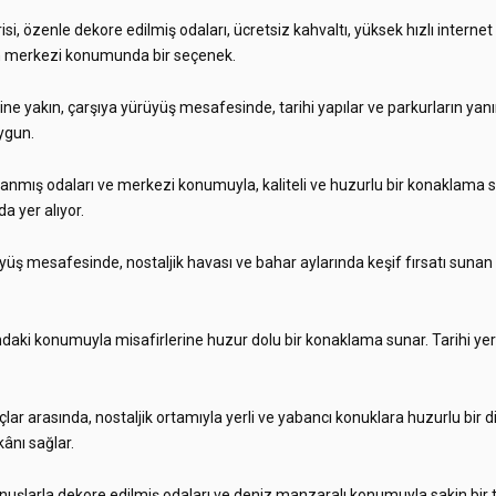
i, özenle dekore edilmiş odaları, ücretsiz kahvaltı, yüksek hızlı interne
 merkezi konumunda bir seçenek.
sine yakın, çarşıya yürüyüş mesafesinde, tarihi yapılar ve parkurların
ygun.
lanmış odaları ve merkezi konumuyla, kaliteli ve huzurlu bir konaklama
da yer alıyor.
yüş mesafesinde, nostaljik havası ve bahar aylarında keşif fırsatı sunan h
.
daki konumuyla misafirlerine huzur dolu bir konaklama sunar. Tarihi yerler
lar arasında, nostaljik ortamıyla yerli ve yabancı konuklara huzurlu bir d
ânı sağlar.
şlarla dekore edilmiş odaları ve deniz manzaralı konumuyla sakin bir tat