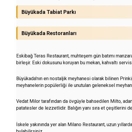
Büyükada Tabiat Parkı
Büyükada Restoranları
Eskibağ Teras Restaurant, muhteşem gün batımı manzarası
birleşir. Eski dokusunu koruyan bu mekan, kahvaltı servisi 
Büyükada'nın en nostaljik meyhanesi olarak bilinen Prinkip
meyhanelerin popülerliği ile unutulan geleneksel meyhane r
Vedat Milor tarafından da övgüyle bahsedilen Milto, adanın
patatesler de lezzetlidir. Balığın yanı sıra et çeşitlerini d
İskele yakınında yer alan Milano Restaurant, uzun yıllardı
bulabilirsiniz.