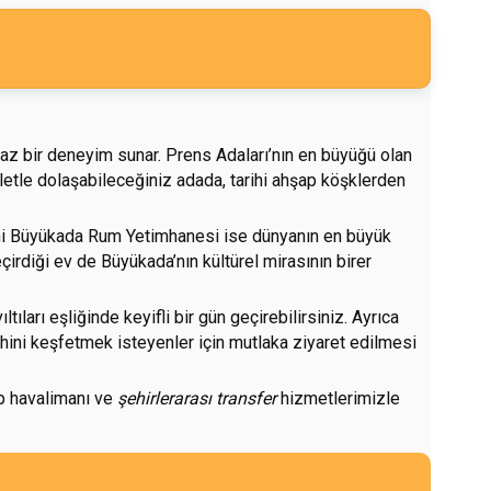
lmaz bir deneyim sunar. Prens Adaları’nın en büyüğü olan
sikletle dolaşabileceğiniz adada, tarihi ahşap köşklerden
rihi Büyükada Rum Yetimhanesi ise dünyanın en büyük
eçirdiği ev de Büyükada’nın kültürel mirasının birer
ları eşliğinde keyifli bir gün geçirebilirsiniz. Ayrıca
ihini keşfetmek isteyenler için mutlaka ziyaret edilmesi
ip havalimanı ve
şehirlerarası transfer
hizmetlerimizle