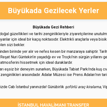
Büyükada Gezilecek Yerler
Büyükada Gezi Rehberi
oğal güzellikleri ve tarihi zenginlikleriyle ziyaretçilerine unutu
ayanlar için ideal bir kaçış noktasıdır. Elektrikli araçlarla veya bi
len sizi bekler.
inden birinde yer alır ve nefes kesen bir manzaraya sahiptir. Ta
 Reşat Nuri Güntekin’in yaşadığı ev ve Troçki’nin sürgün yıllarını g
 atmosferini hissetmek için ideal duraklardır.
 eşsiz bir deneyim sunarken, Büyükada Tabiat Parkı’nda kuş cıvıltı
enginlikleri arasındadır. Adalar Müzesi ise Prens Adaları’nın tar
izde Cab İstanbul yanınızda! Günübirlik
şoförlü araç kiralama
, V
İSTANBUL HAVALIMANI TRANSFER