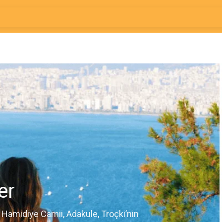
er
, Hamidiye Camii, Adakule, Troçki’nin