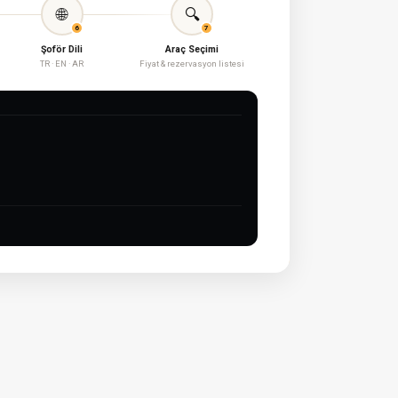
🌐
🔍
6
7
Şoför Dili
Araç Seçimi
TR · EN · AR
Fiyat & rezervasyon listesi