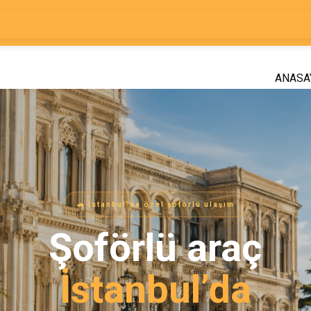
ANASA
🚗 İstanbul’da özel şoförlü ulaşım
Şoförlü araç
İstanbul’da