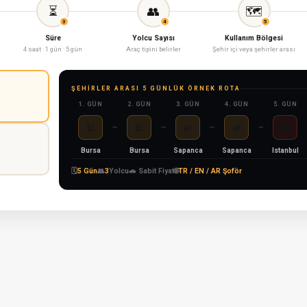
⏳
👥
🗺
3
4
5
Süre
Yolcu Sayısı
Kullanım Bölgesi
4 saat · 1 gün · 5 gün
Araç tipini belirler
Şehir içi veya şehirler arası
ŞEHIRLER ARASI 5 GÜNLÜK ÖRNEK ROTA
1. GÜN
2. GÜN
3. GÜN
4. GÜN
5. GÜN
→
→
→
→
🕌
🕌
🌿
🌿
🏙
Bursa
Bursa
Sapanca
Sapanca
Istanbul
🗓
5 Gün
👥
3
Yolcu
🚗 Sabit Fiyat
🌐
TR / EN / AR Şoför