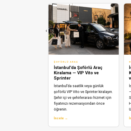
‹
ŞOFÖRLÜ ARAÇ
H
Kapadokya Özel
İstanbul’da Şoförlü Araç
aç — Kendi Rotanı
Kiralama — VIP Vito ve
K
Sprinter
 Kapadokya'ya özel
İstanbul’da saatlik veya günlük
İ
o ile kapıdan kapıya
şoförlü VIP Vito ve Sprinter kiralayın.
—
di programını oluştur,
Şehir içi ve şehirlerarası hizmet için
S
alarda dur. Sabit fiyat,
fiyatınızı rezervasyondan önce
H
, 24/7 hi…
öğrenin.
U
İncele →
İ