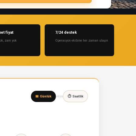
💬
et fiyat
7/24 destek
ok, zam yok
Operasyon ekibine her zaman ulaşın
📅 Günlük
⏱ Saatlik
veya