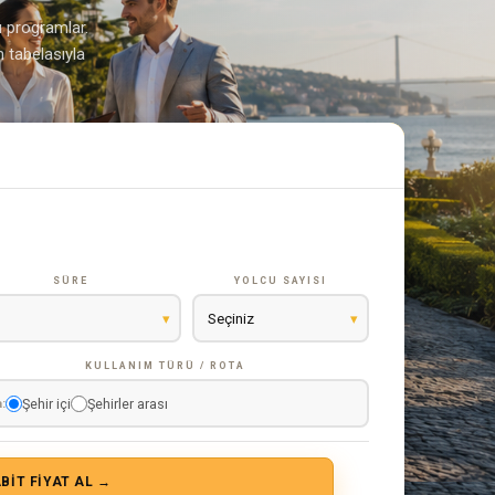
sı programlar.
 tabelasıyla
SÜRE
YOLCU SAYISI
KULLANIM TÜRÜ / ROTA
Şehir içi
Şehirler arası
:
BIT FIYAT AL →