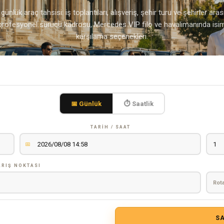
günlük araç tahsisi: iş toplantıları, alışveriş, şehir turu ve şehirler ara
, profesyonel sürücü kadrosu, Mercedes VIP filo ve havalimanında isim
karşılama seçenekleri.
📅 Günlük
⏱ Saatlik
TARIH / SAAT
📅
ARIŞ NOKTASI
Rota
SA