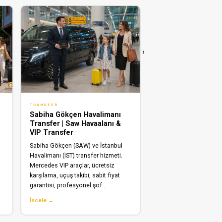
›
TRANSFER
HIZMET
Sabiha Gökçen Havalimanı
Istanbul Havaliman
Transfer | Saw Havaalanı &
Karşılama ve Trans
VIP Transfer
İstanbul Havalimanı ve
Sabiha Gökçen (SAW) ve İstanbul
Gökçen’de 7/24 yolcu 
Havalimanı (IST) transfer hizmeti.
VIP transfer hizmetleri
Mercedes VIP araçlar, ücretsiz
ekip, lüks araçlar ve kes
karşılama, uçuş takibi, sabit fiyat
destekle konforlu seya
garantisi, profesyonel şof…
İncele →
İncele →