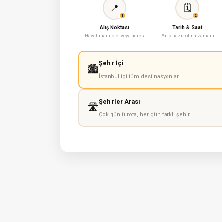
📍
🗓
1
2
Alış Noktası
Tarih & Saat
Havalimanı, otel veya adres
Araç hazır olma zamanı
Şehir İçi
🏙
İstanbul içi tüm destinasyonlar
Şehirler Arası
🛣
Çok günlü rota, her gün farklı şehir