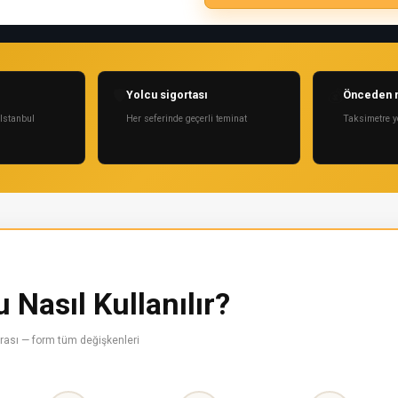
🛡
💰
Yolcu sigortası
Önceden n
Istanbul
Her seferinde geçerli teminat
Taksimetre y
Nasıl Kullanılır?
 arası — form tüm değişkenleri