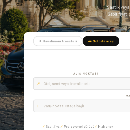
Saatlik veya 
Sabit fiyat
✈ Havalimanı transferi
🚗 Şoförlü araç
ALIŞ NOKTASI
📍
V
↓
Sabit fiyat
Profesyonel sürücü
Hızlı onay