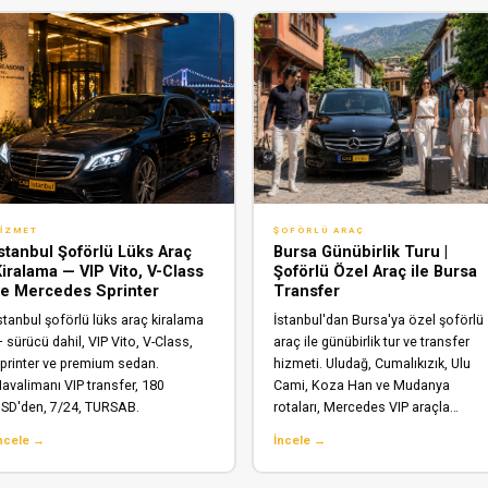
IZMET
ŞOFÖRLÜ ARAÇ
İstanbul Şoförlü Lüks Araç
Bursa Günübirlik Turu |
iralama — VIP Vito, V-Class
Şoförlü Özel Araç ile Bursa
ve Mercedes Sprinter
Transfer
stanbul şoförlü lüks araç kiralama
İstanbul'dan Bursa'ya özel şoförlü
 sürücü dahil, VIP Vito, V-Class,
araç ile günübirlik tur ve transfer
printer ve premium sedan.
hizmeti. Uludağ, Cumalıkızık, Ulu
avalimanı VIP transfer, 180
Cami, Koza Han ve Mudanya
SD'den, 7/24, TURSAB.
rotaları, Mercedes VIP araçla…
ncele →
İncele →