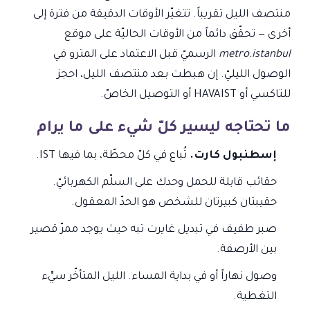
منتصف الليل تقريباً. تتغيّر الأوقات الدقيقة من فترة إلى
أخرى — تحقّق دائماً من الأوقات الحاليّة على موقع
metro.istanbul
الرسميّ قبل الاعتماد على المترو في
الوصول الليليّ. إن هبطت بعد منتصف الليل، احجز
للتاكسي أو HAVAIST أو التوصيل الخاصّ.
ما تحتاجه ليسير كلّ شيء على ما يرام
إسطنبول كارت.
تُباع في كلّ محطّة، بما فيها IST.
حقائب قابلة للحمل وحدك على السلّم الكهربائيّ.
حقيبتان كبيرتان للشخص هو الحدّ المعقول.
صبر طفيف في تبديل غايرت تبه حيث يوجد ممرّ قصير
بين الأرصفة.
وصول نهاراً أو في بداية المساء. الليل المتأخّر سيِّء
التغطية.