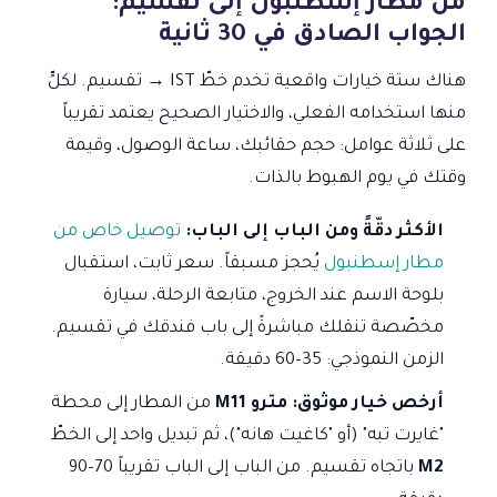
من مطار إسطنبول إلى تقسيم:
الجواب الصادق في 30 ثانية
هناك ستة خيارات واقعية تخدم خطّ IST → تقسيم. لكلٍّ
منها استخدامه الفعلي، والاختيار الصحيح يعتمد تقريباً
على ثلاثة عوامل: حجم حقائبك، ساعة الوصول، وقيمة
وقتك في يوم الهبوط بالذات.
الأكثر دقّةً ومن الباب إلى الباب:
توصيل خاص من
مطار إسطنبول
يُحجز مسبقاً. سعر ثابت، استقبال
بلوحة الاسم عند الخروج، متابعة الرحلة، سيارة
مخصّصة تنقلك مباشرةً إلى باب فندقك في تقسيم.
الزمن النموذجي: 35–60 دقيقة.
أرخص خيار موثوق:
مترو M11
من المطار إلى محطة
"غايرت تبه" (أو "كاغيت هانه")، ثم تبديل واحد إلى الخطّ
M2
باتجاه تقسيم. من الباب إلى الباب تقريباً 70–90