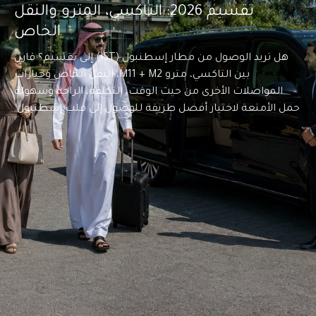
تقسيم 2026: التاكسي، المترو والنقل
الخاص
هل تريد الوصول من مطار إسطنبول (IST) إلى تقسيم؟ قارن
بين التاكسي، مترو M11 + M2، النقل الخاص وخيارات
المواصلات الأخرى من حيث الوقت، التكلفة، الراحة وسهولة
حمل الأمتعة لاختيار أفضل طريقة للوصول إلى قلب إسطنبول.