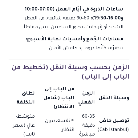
ساعات الذروة في أيّام العمل (07:00–10:00
و16:00–19:30):
60–90 دقيقة شائعة. في المطر
الشديد أو إثر حادث، تجاوز الساعتين ليس مفاجئاً.
مساءات الجُمَع وأمسيات نهاية الأسبوع:
تتصرّف كأنّها ذروة. زِد هامش الأمان.
الزمن بحسب وسيلة النقل (تخطيط من
الباب إلى الباب)
من الباب إلى
الزمن
نطاق
وسيلة النقل
الباب (شامل
الفعلي
التكلفة
الانتظار)
35–60
متوسّط–
توصيل خاصّ
≈ نفسه، بدون
دقيقة
عالٍ (سعر
(Cab Istanbul)
انتظار
مباشرةً
ثابت)