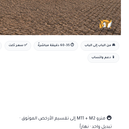
🚘 من الباب إلى الباب
⏱ 35–60 دقيقة مباشرةً
✅ سعر ثابت
📱 دعم واتساب
🚇
مترو M11 + M2 إلى تقسيم
الأرخص الموثوق ·
تبديل واحد · نهاراً