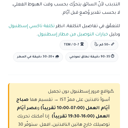
التذبذب لأنّ السائق يتحرّك بحسب وقت الهبوط الفعلي،
لا بحسب تقدير وُضع قبل أيّام.
للتعمّق في تفاصيل التكلفة، انظر
تكلفة تاكسي إسطنبول
ودليل
خيارات التوصيل من مطار إسطنبول
.
📏 ~50 كم برّاً
🛣 TEM / O-7
⏱ 35–90 دقيقة نطاق نموذجي
🌧 +20–30 دقيقة في المطر
⚠️
واقع مرور إسطنبول دون تجميل
أسوأ نافذتين على ممرّ IST → تقسيم هما
صباح
أيّام العمل (07:00–10:00 تقريباً)
و
عصر أيّام
العمل (16:00–19:30 تقريباً)
. إذا أمكنك تحريك
توصيلك خارج هاتين النافذتين، افعل: ستوفّر 30