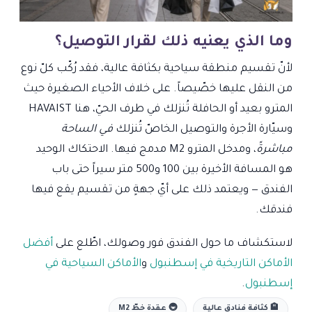
وما الذي يعنيه ذلك لقرار التوصيل؟
لأنّ تقسيم منطقة سياحية بكثافة عالية، فقد رُكّب كلّ نوع
من النقل عليها خصّيصاً. على خلاف الأحياء الصغيرة حيث
المترو بعيد أو الحافلة تُنزلك في طرف الحيّ، هنا HAVAIST
وسيّارة الأجرة والتوصيل الخاصّ تُنزلك
في الساحة
مباشرةً
، ومدخل المترو M2 مدمج فيها. الاحتكاك الوحيد
هو المسافة الأخيرة بين 100 و500 متر سيراً حتى باب
الفندق — ويعتمد ذلك على أيّ جهةٍ من تقسيم يقع فيها
فندقك.
لاستكشاف ما حول الفندق فور وصولك، اطّلع على
أفضل
الأماكن التاريخية في إسطنبول
و
الأماكن السياحية في
إسطنبول
.
🏨 كثافة فنادق عالية
🚇 عقدة خطّ M2