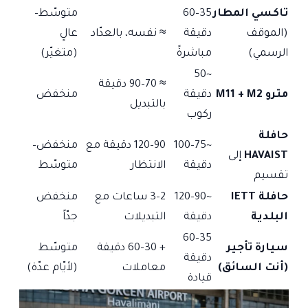
تاكسي المطار
35–60
متوسّط–
(الموقف
دقيقة
≈ نفسه، بالعدّاد
عالٍ
الرسمي)
مباشرةً
(متغيّر)
~50
≈ 70–90 دقيقة
مترو M11 + M2
دقيقة
منخفض
بالتبديل
ركوب
حافلة
~75–100
90–120 دقيقة مع
منخفض–
HAVAIST
إلى
دقيقة
الانتظار
متوسّط
تقسيم
حافلة IETT
~90–120
2–3 ساعات مع
منخفض
البلدية
دقيقة
التبديلات
جدّاً
35–60
سيارة تأجير
+ 30–60 دقيقة
متوسّط
دقيقة
(أنت السائق)
معاملات
(لأيّام عدّة)
قيادة