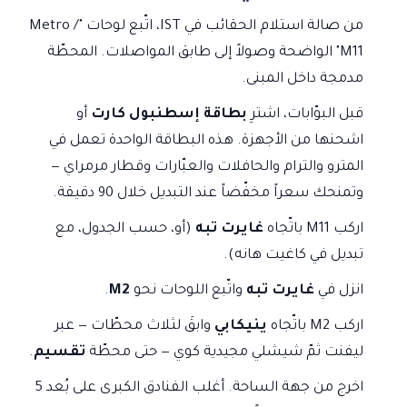
من صالة استلام الحقائب في IST، اتّبع لوحات "Metro /
M11" الواضحة وصولاً إلى طابق المواصلات. المحطّة
مدمجة داخل المبنى.
قبل البوّابات، اشترِ
بطاقة إسطنبول كارت
أو
اشحنها من الأجهزة. هذه البطاقة الواحدة تعمل في
المترو والترام والحافلات والعبّارات وقطار مرمراي —
وتمنحك سعراً مخفّضاً عند التبديل خلال 90 دقيقة.
اركب M11 باتّجاه
غايرت تبه
(أو، حسب الجدول، مع
تبديل في كاغيت هانه).
انزل في
غايرت تبه
واتّبع اللوحات نحو
M2
.
اركب M2 باتّجاه
ينيكابي
وابقَ لثلاث محطّات — عبر
ليفنت ثمّ شيشلي مجيدية كوي — حتى محطّة
تقسيم
.
اخرج من جهة الساحة. أغلب الفنادق الكبرى على بُعد 5