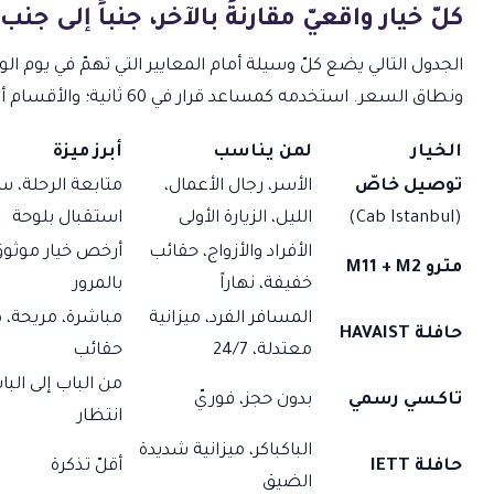
كلّ خيار واقعيّ مقارنةً بالآخر، جنباً إلى جنب
الجدول التالي يضع كلّ وسيلة أمام المعايير التي تهمّ في يوم الوصول
ونطاق السعر. استخدمه كمساعد قرار في 60 ثانية؛ والأقسام أدناه تشرح كلّ وسيلة بتفصيل أعمق.
الخيار
لمن يناسب
أبرز ميزة
توصيل خاصّ
الأسر، رجال الأعمال،
متابعة الرحلة، س
(Cab Istanbul)
الليل، الزيارة الأولى
استقبال بلوحة
الأفراد والأزواج، حقائب
أرخص خيار موثوق، ل
مترو M11 + M2
خفيفة، نهاراً
بالمرور
المسافر الفرد، ميزانية
مباشرة، مريحة،
حافلة HAVAIST
معتدلة، 24/7
حقائب
من الباب إلى الباب
تاكسي رسمي
بدون حجز، فوريّ
انتظار
الباكباكر، ميزانية شديدة
حافلة IETT
أقلّ تذكرة
الضيق