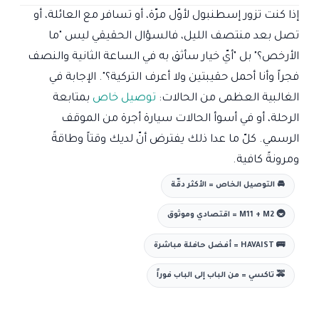
إذا كنت تزور إسطنبول لأوّل مرّة، أو تسافر مع العائلة، أو
تصل بعد منتصف الليل، فالسؤال الحقيقي ليس "ما
الأرخص؟" بل "أيّ خيار سأثق به في الساعة الثانية والنصف
فجراً وأنا أحمل حقيبتين ولا أعرف التركية؟". الإجابة في
الغالبية العظمى من الحالات:
توصيل خاص
بمتابعة
الرحلة، أو في أسوأ الحالات سيارة أجرة من الموقف
الرسمي. كلّ ما عدا ذلك يفترض أنّ لديك وقتاً وطاقةً
ومرونةً كافية.
🚘 التوصيل الخاص = الأكثر دقّة
🚇 M11 + M2 = اقتصادي وموثوق
🚌 HAVAIST = أفضل حافلة مباشرة
🚕 تاكسي = من الباب إلى الباب فوراً