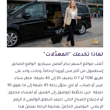
لماذا تخدعك "المعدّلات"
أغلب مواقع السفر تذكر أفضل سيناريو. الواقع الصادق:
إسطنبول من أكثر مدن أوروبا ازدحاماً، وحادث واحد على
طريق TEM أو O-7 يضيف 20 إلى 40 دقيقة. مطر شتاء
غزير، أو ضباب، أو ثلج، يحوّل رحلة 45 دقيقة إلى ما يفوق 90
دقيقة. حين تخطّط للوصول إلى الفندق، أو لعشاء محجوز،
أو لاجتماع الصباح التالي، اعتمد النطاق
الواقعي
لا الرقم
الإعلاني. التوصيل الخاصّ بمتابعة الرحلة يمتصّ هذا