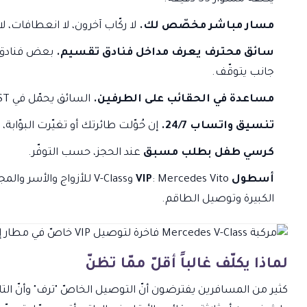
مسار مباشر مخصّص لك.
لا ركّاب آخرون، لا انعطافات، ل
سائق محترف يعرف مداخل فنادق تقسيم.
بعض فنادق ا
جانب يتوقّف.
مساعدة في الحقائب على الطرفين.
السائق يحمّل في IST ويفرّغ عند الفندق.
تنسيق واتساب 24/7.
إن حُوّلت طائرتك أو تغيّرت البوّابة،
كرسي طفل بطلب مسبق
عند الحجز، حسب التوفّر.
أسطول VIP
الكبيرة وتوصيل الطاقم.
لماذا يكلّف غالباً أقلّ ممّا تظنّ