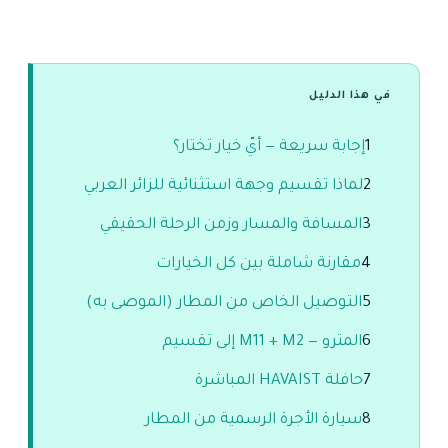
في هذا الدليل
1
إجابة سريعة — أيّ خيار تختار؟
2
لماذا تقسيم وجهة استثنائية للزائر العربي
3
المسافة والمسار وزمن الرحلة الحقيقي
4
مقارنة شاملة بين كل الخيارات
5
التوصيل الخاص من المطار (الموصى به)
6
المترو — M11 + M2 إلى تقسيم
7
حافلة HAVAIST المباشرة
8
سيارة الأجرة الرسمية من المطار