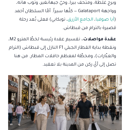
وبرج غلطة، ومتحف بيرا، وحيّ جيهانغير، وتوب هانه،
وواجهة Galataport — كلّها سيراً. أمّا السلطان أحمد
(
آيا صوفيا
،
الجامع الأزرق
، توبكابي) فعلى بُعد رحلة
قصيرة بالترام من قبطاش.
عقدة مواصلات.
تقسيم عقدة رئيسة لخطّ المترو M2،
ونقطة بداية القطار الجبلي F1 النازل إلى قبطاش (الترام
والعبّارات)، ومحطّة لمعظم حافلات المطار. من هنا
تصل إلى أيّ ركن من المدينة بلا تعقيد.