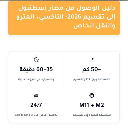
دليل الوصول من مطار إسطنبول
إلى تقسيم 2026: التاكسي، المترو
والنقل الخاص
⏱
📍
~50 كم
35–60 دقيقة
المسافة بين IST وتقسيم
بالسيارة في ظروف عادية
🚘
🚇
24/7
M11 + M2
سلسلة المترو إلى تقسيم
توصيل خاص من Cab Istanbul