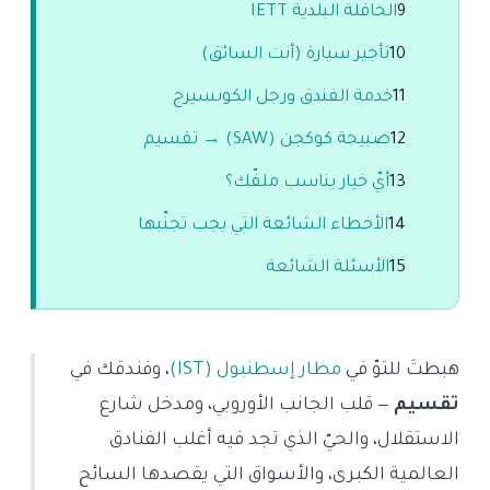
9
الحافلة البلدية IETT
10
تأجير سيارة (أنت السائق)
11
خدمة الفندق ورجل الكونسيرج
12
صبيحة كوكجن (SAW) → تقسيم
13
أيّ خيار يناسب ملفّك؟
14
الأخطاء الشائعة التي يجب تجنّبها
15
الأسئلة الشائعة
هبطتَ للتوّ في
مطار إسطنبول (IST)
، وفندقك في
تقسيم
— قلب الجانب الأوروبي، ومدخل شارع
الاستقلال، والحيّ الذي تجد فيه أغلب الفنادق
العالمية الكبرى، والأسواق التي يقصدها السائح