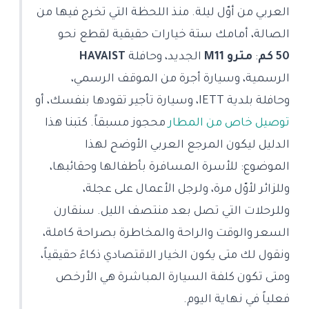
العربي من أوّل ليلة. منذ اللحظة التي تخرج فيها من
الصالة، أمامك ستة خيارات حقيقية لقطع نحو
50 كم
:
مترو M11
الجديد، وحافلة
HAVAIST
الرسمية، وسيارة أجرة من الموقف الرسمي،
وحافلة بلدية IETT، وسيارة تأجير تقودها بنفسك، أو
توصيل خاص من المطار
محجوز مسبقاً. كتبنا هذا
الدليل ليكون المرجع العربي الأوضح لهذا
الموضوع: للأسرة المسافرة بأطفالها وحقائبها،
وللزائر لأوّل مرة، ولرجل الأعمال على عجلة،
وللرحلات التي تصل بعد منتصف الليل. سنقارن
السعر والوقت والراحة والمخاطرة بصراحة كاملة،
ونقول لك متى يكون الخيار الاقتصادي ذكاءً حقيقياً،
ومتى تكون كلفة السيارة المباشرة هي الأرخص
فعلياً في نهاية اليوم.