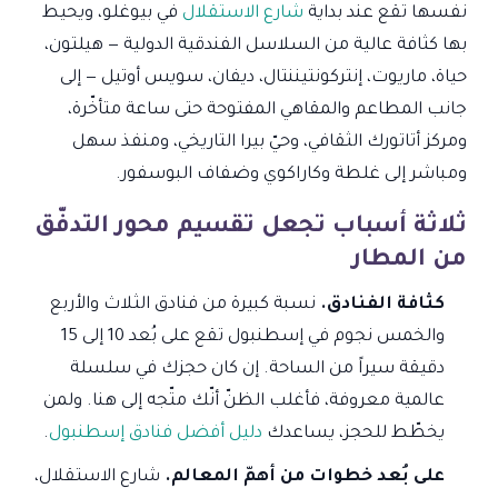
نفسها تقع عند بداية
شارع الاستقلال
في بيوغلو، ويحيط
بها كثافة عالية من السلاسل الفندقية الدولية — هيلتون،
حياة، ماريوت، إنتركونتيننتال، ديفان، سويس أوتيل — إلى
جانب المطاعم والمقاهي المفتوحة حتى ساعة متأخّرة،
ومركز أتاتورك الثقافي، وحيّ بيرا التاريخي، ومنفذ سهل
ومباشر إلى غلطة وكاراكوي وضفاف البوسفور.
ثلاثة أسباب تجعل تقسيم محور التدفّق
من المطار
كثافة الفنادق.
نسبة كبيرة من فنادق الثلاث والأربع
والخمس نجوم في إسطنبول تقع على بُعد 10 إلى 15
دقيقة سيراً من الساحة. إن كان حجزك في سلسلة
عالمية معروفة، فأغلب الظنّ أنّك متّجه إلى هنا. ولمن
يخطّط للحجز، يساعدك
دليل أفضل فنادق إسطنبول
.
على بُعد خطوات من أهمّ المعالم.
شارع الاستقلال،