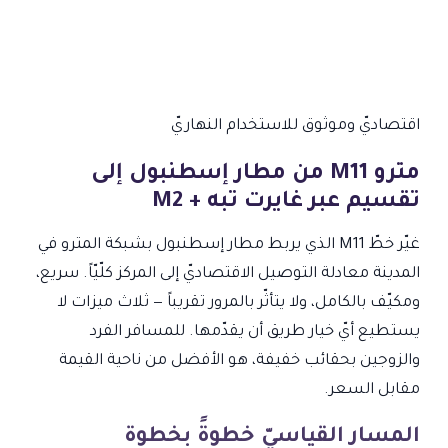
اقتصاديّ وموثوق
للاستخدام النهاريّ
مترو M11 من مطار إسطنبول إلى
تقسيم عبر غايرت تبه + M2
غيّر خطّ M11 الذي يربط مطار إسطنبول بشبكة المترو في
المدينة معادلة التوصيل الاقتصاديّ إلى المركز كلّيّاً. سريع،
ومكيّف بالكامل، ولا يتأثّر بالمرور تقريباً — ثلاث ميزات لا
يستطيع أيّ خيار طريق أن يقدّمها. للمسافر الفرد
والزوجين بحقائب خفيفة، هو الأفضل من ناحية القيمة
مقابل السعر.
المسار القياسيّ خطوةً بخطوة