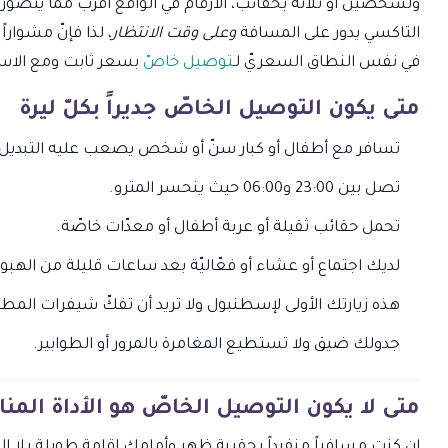
ولشخصين أو ثلاثة بحقائب، الأرقام في الواقع أقرب ممّا يتصوّر ا
التاكسي يدور على المسافة
وعلى وقت الانتظار
، لذا فإنّ مشوار
في نفس النطاق السعريّ لـ
توصيل خاصّ
بسعر ثابت ومع الاست
متى يكون التوصيل الخاصّ جديراً بكلّ ليرة
تسافر مع أطفال أو كبار سنّ أو شخص يصعب عليه التبديل ف
تصل بين 23:00 و06:00 حيث ينحسر المترو.
تحمل حقائب ثقيلة أو عربة أطفال أو معدّات خاصّة.
لديك اجتماع أو عشاء أو فعّاليّة بعد ساعات قليلة من الهبو
هذه زيارتك الأولى لإسطنبول ولا تريد أن تفكّ شيفرات المطا
جدولك ضيق ولا تستطيع المغامرة بالمرور أو الطوابير.
متى لا يكون التوصيل الخاصّ هو الأداة المن
إن كنت مسافراً منفرداً بحقيبة ظهر وأمامك إقامة طويلة بلا الت