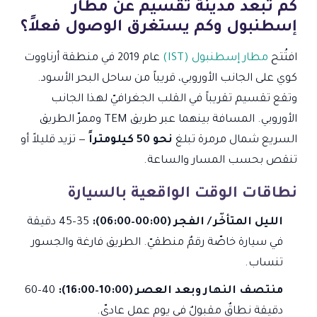
كم تبعد مدينة تقسيم عن مطار
إسطنبول وكم يستغرق الوصول فعلاً؟
افتُتح
مطار إسطنبول (IST)
عام 2019 في منطقة أرناووت
كوي على الجانب الأوروبي، قريباً من ساحل البحر الأسود.
وتقع تقسيم تقريباً في القلب الجغرافيّ لهذا الجانب
الأوروبي. المسافة بينهما عبر طريق TEM وممرّ الطريق
السريع شمال مرمرة تبلغ
نحو 50 كيلومتراً
— تزيد قليلاً أو
تنقص بحسب المسار والساعة.
نطاقات الوقت الواقعية بالسيارة
الليل المتأخّر / الفجر (00:00–06:00):
35–45 دقيقة
في سيارة خاصّة رقمٌ منطقيّ. الطريق فارغة والجسور
تنساب.
منتصف النهار وبعد العصر (10:00–16:00):
40–60
دقيقة نطاقٌ مقبولٌ في يوم عمل عاديّ.