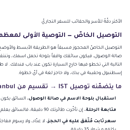
الأكثر دقّةً
للأسر والحقائب
للسفر التجاريّ
التوصيل الخاصّ — التوصية الأولى لمعظم
التوصيل الخاصّ المحجوز مسبقاً هو الطريقة الأبسط والأوضح
التالية التي تخطو فيها خارج السيارة تكون عند باب فندقك. لا 
إسطنبول وحقيبة في يدك، ولا حاجز لغة في أيّ خطوة.
ما يتضمّنه توصيل IST → تقسيم من Cab Istanbul
استقبال بلوحة الاسم في صالة الوصول.
السائق يكون ف
متابعة الرحلة.
إن تأخّرت طائرتك 90 دقيقة، فالسائق يعلم. وإن وصلت مبكّراً، فالسائق يتقدّم بدوره.
سعر ثابت مُتّفق عليه في الحجز.
لا عدّاد، ولا رسوم مفاجئ
يكلفه مشوار 35 دقيقة.