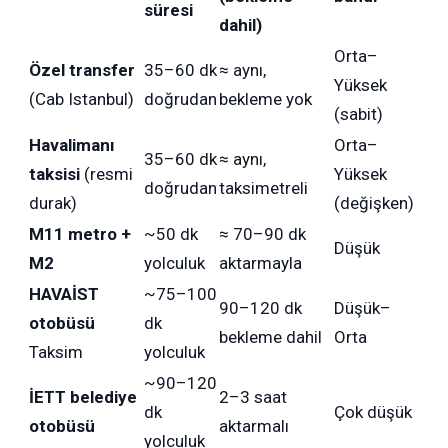
süresi
dahil)
Orta–
Özel transfer
35–60 dk
≈ aynı,
Yüksek
(Cab Istanbul)
doğrudan
bekleme yok
(sabit)
Havalimanı
Orta–
35–60 dk
≈ aynı,
taksisi
(resmi
Yüksek
doğrudan
taksimetreli
durak)
(değişken)
M11 metro +
~50 dk
≈ 70–90 dk
Düşük
M2
yolculuk
aktarmayla
HAVAİST
~75–100
90–120 dk
Düşük–
otobüsü
dk
bekleme dahil
Orta
Taksim
yolculuk
~90–120
İETT belediye
2–3 saat
dk
Çok düşük
otobüsü
aktarmalı
yolculuk