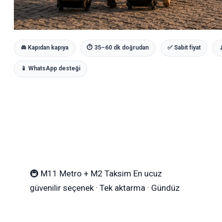
🚘 Kapıdan kapıya
⏱ 35–60 dk doğrudan
✅ Sabit fiyat

📱 WhatsApp desteği
🚇
M11 Metro + M2 Taksim
En ucuz
güvenilir seçenek · Tek aktarma · Gündüz