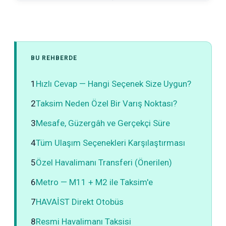
BU REHBERDE
1
Hızlı Cevap — Hangi Seçenek Size Uygun?
2
Taksim Neden Özel Bir Varış Noktası?
3
Mesafe, Güzergâh ve Gerçekçi Süre
4
Tüm Ulaşım Seçenekleri Karşılaştırması
5
Özel Havalimanı Transferi (Önerilen)
6
Metro — M11 + M2 ile Taksim'e
7
HAVAİST Direkt Otobüs
8
Resmi Havalimanı Taksisi