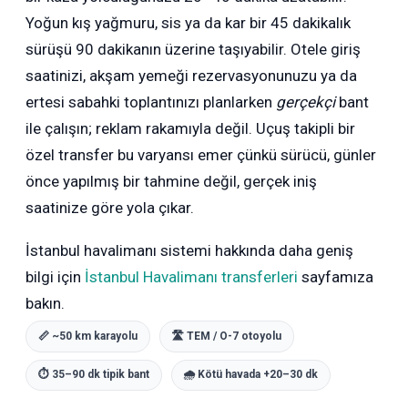
Yoğun kış yağmuru, sis ya da kar bir 45 dakikalık
sürüşü 90 dakikanın üzerine taşıyabilir. Otele giriş
saatinizi, akşam yemeği rezervasyonunuzu ya da
ertesi sabahki toplantınızı planlarken
gerçekçi
bant
ile çalışın; reklam rakamıyla değil. Uçuş takipli bir
özel transfer bu varyansı emer çünkü sürücü, günler
önce yapılmış bir tahmine değil, gerçek iniş
saatinize göre yola çıkar.
İstanbul havalimanı sistemi hakkında daha geniş
bilgi için
İstanbul Havalimanı transferleri
sayfamıza
bakın.
📏 ~50 km karayolu
🛣 TEM / O-7 otoyolu
⏱ 35–90 dk tipik bant
🌧 Kötü havada +20–30 dk