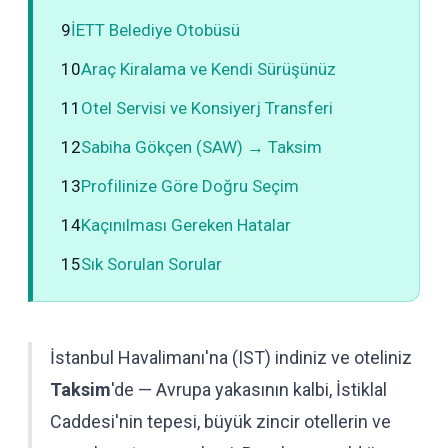
9
İETT Belediye Otobüsü
10
Araç Kiralama ve Kendi Sürüşünüz
11
Otel Servisi ve Konsiyerj Transferi
12
Sabiha Gökçen (SAW) → Taksim
13
Profilinize Göre Doğru Seçim
14
Kaçınılması Gereken Hatalar
15
Sık Sorulan Sorular
İstanbul Havalimanı'na (IST) indiniz ve oteliniz
Taksim
'de — Avrupa yakasının kalbi, İstiklal
Caddesi'nin tepesi, büyük zincir otellerin ve