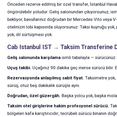
Önceden rezerve edilmiş bir özel transfer, İstanbul Hav
öngörülebilir yoludur. Geliş salonundan çıkıyorsunuz, ism
bekliyor, bavullarınız doğrudan bir Mercedes Vito veya V-
otelinizin lobi kapısında oluyorsunuz. Taksi kuyruğu yok
yok, dil sürtüşmesi yok.
Cab Istanbul IST → Taksim Transferine D
Geliş salonunda karşılama
ismli tabelayla — sürücünüz z
Uçuş takibi.
Uçağınız 90 dakika geç inerse sürücü bilir. 
Rezervasyonda anlaşılmış sabit fiyat.
Taksimetre yok, s
sürüş, otuz beş dakikalık sürüşle aynı.
Doğrudan, özel güzergâh.
Başka yolcu yok, başka mola 
Taksim otel girişlerine hakim profesyonel sürücü.
Tak
bölgeleri kafa karıştırıcıdır; tecrübeli sürücü binanın doğru 