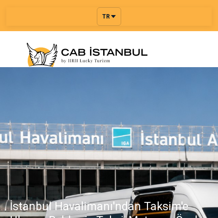
TR
İstanbul Havalimanı'ndan Taksim'e