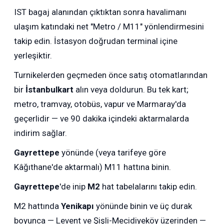
IST bagaj alanından çıktıktan sonra havalimanı
ulaşım katındaki net "Metro / M11" yönlendirmesini
takip edin. İstasyon doğrudan terminal içine
yerleşiktir.
Turnikelerden geçmeden önce satış otomatlarından
bir
İstanbulkart
alın veya doldurun. Bu tek kart;
metro, tramvay, otobüs, vapur ve Marmaray'da
geçerlidir — ve 90 dakika içindeki aktarmalarda
indirim sağlar.
Gayrettepe
yönünde (veya tarifeye göre
Kâğıthane'de aktarmalı) M11 hattına binin.
Gayrettepe
'de inip
M2
hat tabelalarını takip edin.
M2 hattında
Yenikapı
yönünde binin ve üç durak
boyunca — Levent ve Şişli-Mecidiyeköy üzerinden —