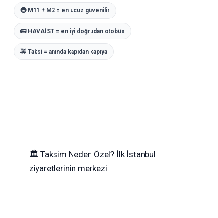
🚇 M11 + M2 = en ucuz güvenilir
🚌 HAVAİST = en iyi doğrudan otobüs
🚕 Taksi = anında kapıdan kapıya
🏛
Taksim Neden Özel?
İlk İstanbul
ziyaretlerinin merkezi