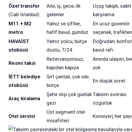
Özel transfer
Aile, iş, gece, ilk
Uçuş takipli, sabit 
(Cab Istanbul)
gelenler
karşılama
M11 + M2
Yalnız ve çiftler,
En ucuz güvenilir
metro
hafif bavul, gündüz
seçenek, trafikte
HAVAİST
Yalnız yolcu, bütçe
Doğrudan, konforl
otobüsü
dostu, 7/24
bavul rafı
Rezervasyonsuz,
Anında ulaşım, b
Resmi taksi
kapıdan kapıya
yok
İETT belediye
Sırt çantalı, çok sıkı
En düşük ücret
otobüsü
bütçe
Şehir dışı çok günlük
Taksim sonrası
Araç kiralama
gezi
özgürlük
Üst segment otel
Otel servisi
Konsiyerj her şey
misafirleri