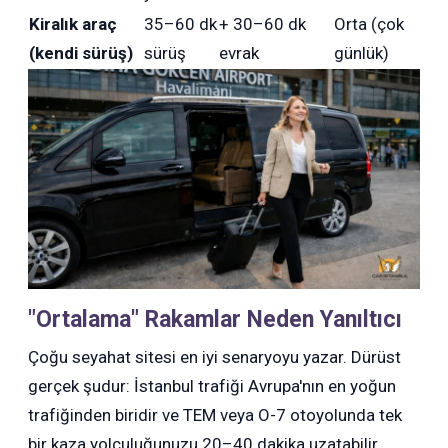
Kiralık araç
35–60 dk
+ 30–60 dk
Orta (çok
(kendi sürüş)
sürüş
evrak
günlük)
"Ortalama" Rakamlar Neden Yanıltıcı
Çoğu seyahat sitesi en iyi senaryoyu yazar. Dürüst
gerçek şudur: İstanbul trafiği Avrupa'nın en yoğun
trafiğinden biridir ve TEM veya O-7 otoyolunda tek
bir kaza yolculuğunuzu 20–40 dakika uzatabilir.