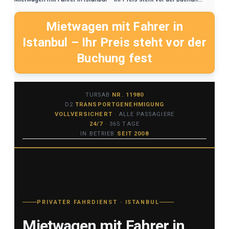
Mietwagen mit Fahrer in
Istanbul – Ihr Preis steht vor der
Buchung fest
TURSAB
NR. 11980
D2
TRANSPORTGENEHMIGUNG
VOLLVERSICHERT
· ALLE PASSAGIERE
24/7
· 365 TAGE
IN BETRIEB
SEIT 2008
PRIVATER FAHRDIENST · ISTANBUL
Mietwagen mit Fahrer in