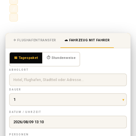
✈
Chauffeurservice stunden- oder tageweise
💰
Stadtfahrten, Flughafen und Fernstrecken
👨‍✈️
Professioneller Fahrer · Festpreis
✈ FLUGHAFENTRANSFER
🚗 FAHRZEUG MIT FAHRER
📅 Tagespaket
⏱ Stundenweise
ABHOLORT
DAUER
DATUM / UHRZEIT
PERSONEN