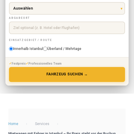
ABGABEORT
EINSATZGEBIET / ROUTE
Innerhalb Istanbul
Überland / Mehrtage
Festpreis
Professionelles Team
FAHRZEUG SUCHEN →
Home
›
Services
›
Mietwagen mit Fahrer in Istanbul – Ihr Preis steht vor der Buchun...