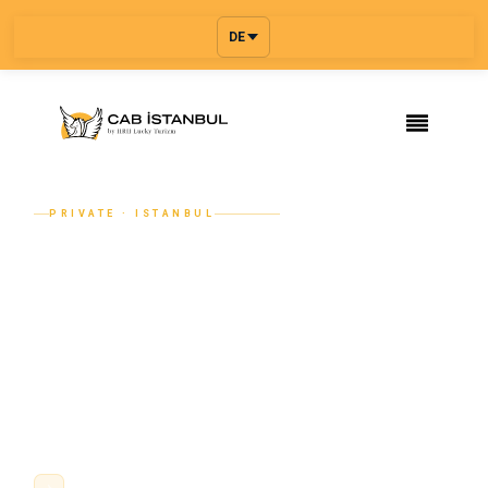
DE
PRIVATE · ISTANBUL
Mietwagen mit Fahrer in Istanbul –
Ihr Preis steht vor der Buchung fest
Nennen Sie Abholort, Ziel, Dauer und Personenzahl. Bei
Standardfahrten sehen Sie den verfügbaren Festpreis vor
der Zahlung. Buchen Sie stundenweise, halbtags oder
ganztags – für Stadtfahrten, Flughäfe...