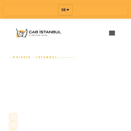
DE
PRIVATE · ISTANBUL
Istanbul Limousinenservice
Luxuriöser Limousinenservice in Istanbul mit privatem
Chauffeur, Premium-Flotte und 24/7 Buchung für
Flughafen, Business und besondere Anlässe.
✈
Chauffeurservice stunden- oder tageweise
💰
Stadtfahrten, Flughafen und Fernstrecken