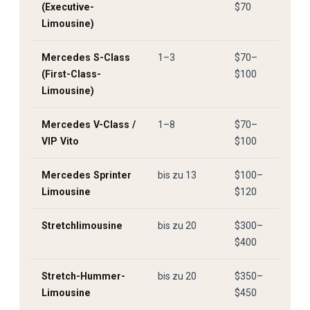
(Executive-
$70
Limousine)
Mercedes S-Class
1–3
$70–
2 S
(First-Class-
$100
Limousine)
Mercedes V-Class /
1–8
$70–
2 S
VIP Vito
$100
Mercedes Sprinter
bis zu 13
$100–
2 S
Limousine
$120
Stretchlimousine
bis zu 20
$300–
2 S
$400
Stretch-Hummer-
bis zu 20
$350–
2 S
Limousine
$450