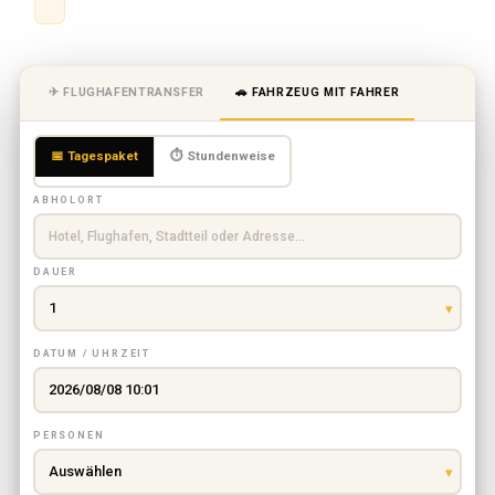
👨‍✈️
Professioneller Fahrer · Festpreis
✈ FLUGHAFENTRANSFER
🚗 FAHRZEUG MIT FAHRER
📅 Tagespaket
⏱ Stundenweise
ABHOLORT
DAUER
DATUM / UHRZEIT
PERSONEN