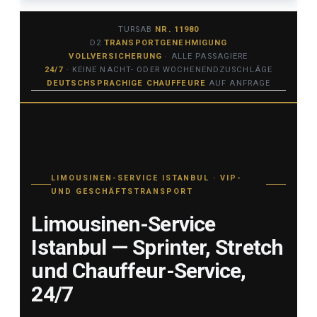
TURSAB
NR. 11980
D2
TRANSPORTGENEHMIGUNG
VOLLVERSICHERUNG
· ALLE PASSAGIERE
24/7
· KEINE NACHT- ODER WOCHENENDZUSCHLÄGE
DEUTSCHSPRACHIGE CHAUFFEURE
AUF ANFRAGE
LIMOUSINEN-SERVICE ISTANBUL · VIP-
UND GESCHÄFTSTRANSPORT
Limousinen-Service
Istanbul — Sprinter, Stretch
und Chauffeur-Service,
24/7