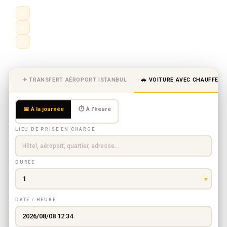
✈
Service avec chauffeur à l'heure ou à la journée
💰
Trajets en ville, aéroport et interurbains
👨‍✈️
Chauffeur professionnel · prix fixe
✈ TRANSFERT AÉROPORT ISTANBUL
🚗 VOITURE AVEC CHAUFFEUR
📅 À la journée
⏱ À l'heure
LIEU DE PRISE EN CHARGE
DURÉE
DATE / HEURE