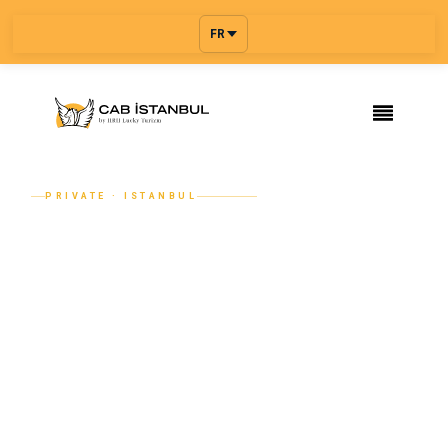
FR
PRIVATE · ISTANBUL
Chauffeur Privé à Istanbul — Voiture
et Chauffeur Mercedes, À l'Heure ou
À la Journée
Engagez un chauffeur privé à Istanbul pour un service à
l'heure, à la journée ou pour les transferts aéroportuaires.
Chauffeurs professionnels, Mercedes V-Class, vans VIP et
véhicules exécutifs pour r...