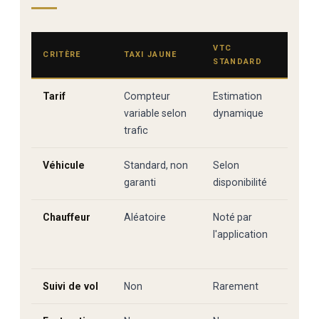
VTC
CHAUF
CRITÈRE
TAXI JAUNE
STANDARD
CAB I
Tarif
Compteur
Estimation
Tarif 
variable selon
dynamique
réser
trafic
Véhicule
Standard, non
Selon
Merce
garanti
disponibilité
ou Vit
Chauffeur
Aléatoire
Noté par
Profe
l'application
standa
VIP
Suivi de vol
Non
Rarement
Oui — 