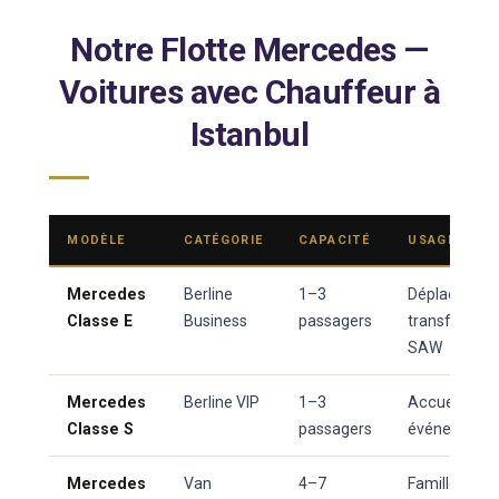
Notre Flotte Mercedes —
Voitures avec Chauffeur à
Istanbul
MODÈLE
CATÉGORIE
CAPACITÉ
USAGE REC
Mercedes
Berline
1–3
Déplacements
Classe E
Business
passagers
transferts a
SAW
Mercedes
Berline VIP
1–3
Accueil VIP, 
Classe S
passagers
événements 
Mercedes
Van
4–7
Familles, gr