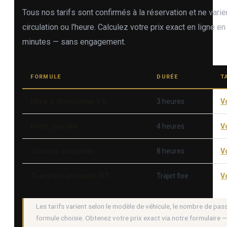
Tous nos tarifs sont confirmés à la réservation et ne varie
circulation ou l'heure. Calculez votre prix exact en ligne 
minutes — sans engagement.
FORMULE
DURÉE
T
Mise à disposition 3 h
3 heures
Vo
Demi-journée
4 heures
Vo
Journée complète
8 heures
Vo
Transfert aéroport IST
Trajet fixe
Vo
Les tarifs varient selon le modèle de véhicule, le nombre de pas
formule choisie. Obtenez votre prix exact via notre formulaire 