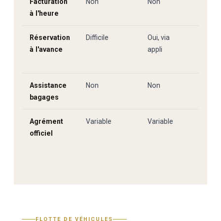
Facturation
Non
Non
Oui — 
à l'heure
journ
Réservation
Difficile
Oui, via
Oui — 
à l'avance
appli
confi
imméd
Assistance
Non
Non
Oui — 
bagages
suppl
Agrément
Variable
Variable
Opéra
officiel
n° 11
D2
FLOTTE DE VÉHICULES