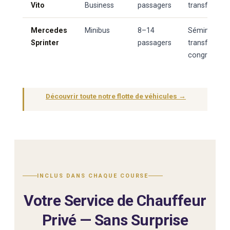
Vito
Business
passagers
transferts I
Mercedes
Minibus
8–14
Séminaires, 
Sprinter
passagers
transferts co
congrès
Découvrir toute notre flotte de véhicules →
INCLUS DANS CHAQUE COURSE
Votre Service de Chauffeur
Privé — Sans Surprise