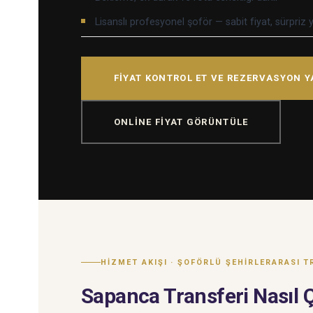
Lisanslı profesyonel şoför — sabit fiyat, sürpriz 
FIYAT KONTROL ET VE REZERVASYON Y
ONLINE FIYAT GÖRÜNTÜLE
HIZMET AKIŞI · ŞOFÖRLÜ ŞEHIRLERARASI 
Sapanca Transferi Nasıl Ç