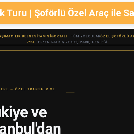
k Turu | Şoförlü Özel Araç ile 
TAŞIMACILIK BELGESI
TAM SIGORTALI
· TÜM YOLCULAR
ÖZEL ŞOFÖRLÜ A
7/24
· ERKEN KALKIŞ VE GEÇ VARIŞ DESTEĞI
TEPE — ÖZEL TRANSFER VE
kiye ve
tanbul'dan