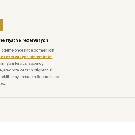
ne fiyat ve rezervasyon
tı ödeme öncesinde görmek için
ne rezervasyon sistemimizi
nın. Şehirlerarası seçeneği
leyerek rota ve tarih bilgilerinizi
n; teklif onaylanmadan ödeme talep
mez.