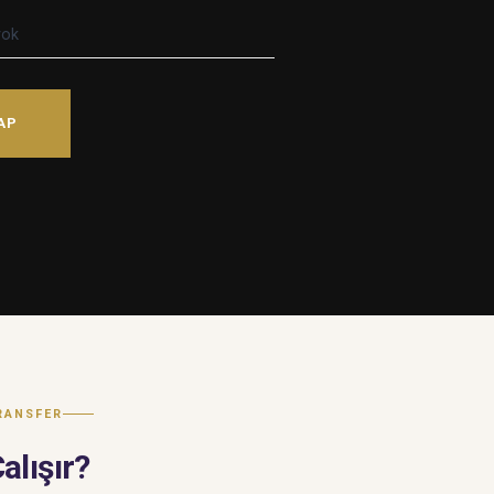
yok
AP
TRANSFER
alışır?