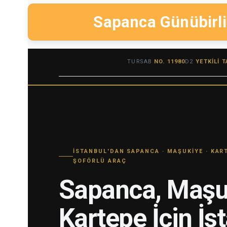
Sapanca Günübirli
TURSAB
NO. 11980
D2
YETKILI 
İSTANBUL'DAN SAPANCA · MAŞUKIYE · KAR
ŞOFÖRLÜ ARAÇ
Sapanca, Maşu
Kartepe İçin İs