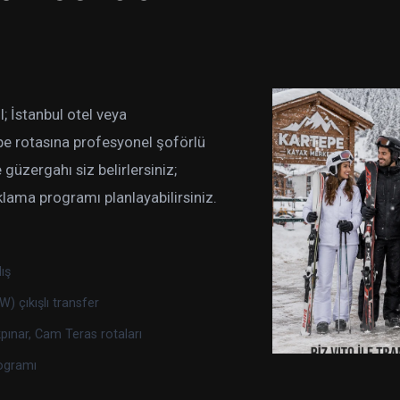
l; İstanbul otel veya
e rotasına profesyonel şoförlü
 güzergahı siz belirlersiniz;
klama programı planlayabilirsiniz.
ış
) çıkışlı transfer
ınar, Cam Teras rotaları
ogramı