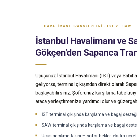
HAVALIMANI TRANSFERLERI · IST VE SAW
İstanbul Havalimanı ve S
Gökçen'den Sapanca Tran
Uçuşunuz İstanbul Havalimanı (IST) veya Sabih
geliyorsa, terminal çıkışından direkt olarak Sa
başlayabilirsiniz. Şoförünüz karşılama tabelasıyl
araca yerleştirmenize yardımcı olur ve güzergaha
IST terminal çıkışında karşılama ve bagaj desteğ
SAW terminal çıkışında karşılama ve bagaj deste
Uçuş gecikme takibi — şoför bekler, ekstra ücret