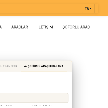
TR
A
ARAÇLAR
İLETIŞIM
ŞOFÖRLÜ ARAÇ
EL TRANSFER
🚗 ŞOFÖRLÜ ARAÇ KIRALAMA
IH / SAAT
YOLCU SAYISI