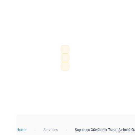
İstanbul'dan Sapanca, Maşukiye, Kart
şoförlü araç konforuyla keşfedin. Mer
kişiye özel rota, otelden kapıya trans
profesyonel şoförlerle do...
✈
Saatlik ve günlük şoförlü araç
💰
Şehir içi, havalimanı ve şehirler arası k
👨‍✈️
Profesyonel şoför · sabit fiyat
Home
›
Services
›
Sapanca Günübirlik Turu | Şoförlü Ö