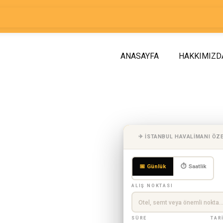
ANASAYFA
HAKKIMIZD
birlik
✈ İSTANBUL HAVALIMANI ÖZ
ü Özel
📅 Günlük
⏱ Saatlik
anca &
ALIŞ NOKTASI
SÜRE
TAR