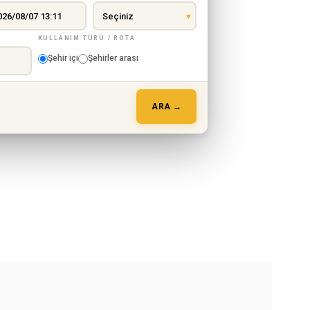
KULLANIM TÜRÜ / ROTA
Şehir içi
Şehirler arası
ARA →