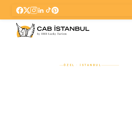
ÖZEL · İSTANBUL
Sapanca Günü
Turu | Şoförl
Araç ile Sap
Maşukiye