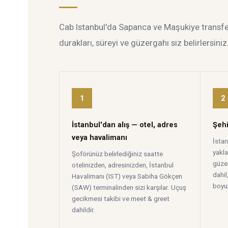
Cab Istanbul'da Sapanca ve Maşukiye transferi,
durakları, süreyi ve güzergahı siz belirlersiniz
1
2
İstanbul'dan alış — otel, adres
Şehi
veya havalimanı
İsta
yakl
Şoförünüz belirlediğiniz saatte
güzer
otelinizden, adresinizden, İstanbul
dahil
Havalimanı (IST) veya Sabiha Gökçen
boyun
(SAW) terminalinden sizi karşılar. Uçuş
gecikmesi takibi ve meet & greet
dahildir.