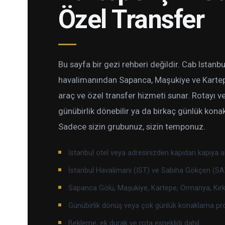
Özel Transfer
Bu sayfa bir gezi rehberi değildir. Cab Istanbu
havalimanından Sapanca, Maşukiye ve Kartep
araç ve özel transfer hizmeti sunar. Rotayı ve
günübirlik dönebilir ya da birkaç günlük kona
Sadece sizin grubunuz, sizin temponuz.
İstanbul otel veya adresinizden kapıdan kapıya al
İstanbul Havalimanı (IST) ve Sabiha Gökçen (SAW
Sapanca Gölü, Maşukiye, Kartepe, Ormanya, Kırkp
Günübirlik dönüş veya çok günlük konaklama pr
Bekleme, ek durak ve rota esnekliği dahil