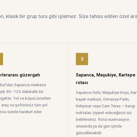
 klasik bir grup turu gibi işlemez. Size tahsis edilen özel ar
.
3
rlerarası güzergah
Sapanca, Maşukiye, Kartepe
rotası
nbul'dan Sapanca merkeze
aşık 90–120 dakikalık bir
Sapanca Gölü, Maşukiye köyü, Kar
gahtır. Yol ve köprü ücretleri
kayak merkezi, Ormanya Parkı,
, araç ve şoförünüz tüm yol
Kırkpınar veya Cam Teras — hangi
ca sizinle hareket eder.
noktaları ziyaret edeceğinizi siz
belirlersiniz. Rota rezervasyon
sırasında ya da gün içinde
güncellenebilir.