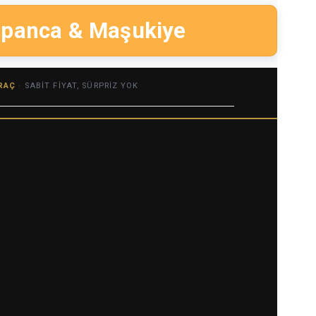
Sapanca & Maşukiye
RAÇ
· SABIT FIYAT, SÜRPRIZ YOK