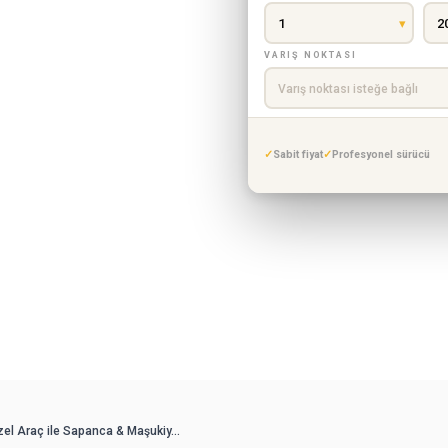
epe ve Ormanya'yı özel
cedes VIP araçlar,
VARIŞ NOKTASI
fer, esnek program ve
Sabit fiyat
Profesyonel sürücü
ullanım
zel Araç ile Sapanca & Maşukiy...