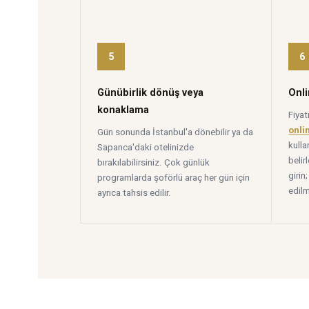
5
6
Günübirlik dönüş veya
Onli
konaklama
Fiya
onli
Gün sonunda İstanbul'a dönebilir ya da
kulla
Sapanca'daki otelinizde
belir
bırakılabilirsiniz. Çok günlük
giri
programlarda şoförlü araç her gün için
edil
ayrıca tahsis edilir.