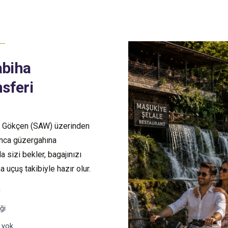
abiha
sferi
a Gökçen (SAW) üzerinden
panca güzergahına
a sizi bekler, bagajınızı
 uçuş takibiyle hazır olur.
i
ği
 yok